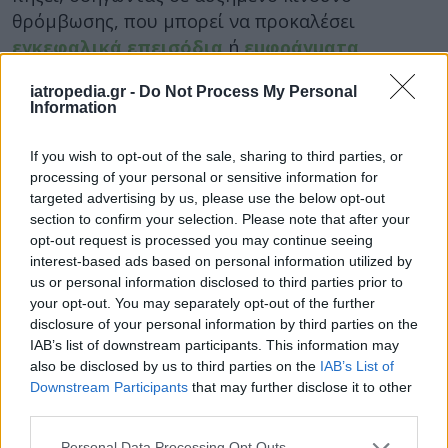
θρόμβωσης, που μπορεί να προκαλέσει
εγκεφαλικά επεισόδια
ή
εμφράγματα
.
Εάν η θερμοκρασία του πυρήνα συνεχίζει να
iatropedia.gr -
Do Not Process My Personal
Information
αυξάνεται, οι μύες σταματούν να λειτουργούν
σωστά, λόγω της ποσότητας του νερού και των
If you wish to opt-out of the sale, sharing to third parties, or
αλάτων που χάνονται μέσω του ιδρώτα. Τελικά,
processing of your personal or sensitive information for
όταν ο εγκέφαλος φθάνει στους 38,5°C, το σώμα
targeted advertising by us, please use the below opt-out
υποφέρει από
θερμοπληξία
. Αν η θερμοκρασία
section to confirm your selection. Please note that after your
δεν μειωθεί γρήγορα σε αυτό το στάδιο, υπάρχει
opt-out request is processed you may continue seeing
interest-based ads based on personal information utilized by
κίνδυνος θανάτου.
us or personal information disclosed to third parties prior to
Τα προβλήματα της θερμικής καταπόνησης στο
your opt-out. You may separately opt-out of the further
disclosure of your personal information by third parties on the
σώμα γίνονται ολοένα και πιο σοβαρά με την
IAB’s list of downstream participants. This information may
ηλικία. Όσο μεγαλύτερης ηλικίας είναι ένα
also be disclosed by us to third parties on the
IAB’s List of
άτομο, τόσο λιγότερο αποτελεσματική είναι η
Downstream Participants
that may further disclose it to other
δυνατότητα του οργανισμού του να ρυθμίσει
third parties.
την θερμοκρασία του σώματός του.
Personal Data Processing Opt Outs