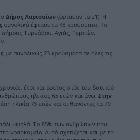
 ο
Δήμος Λαρισαίων
(έφτασαν τα 21). Η
ς
συνολικά έφτασε τα 43 κρούσματα. Τα
 δήμους Τυρνάβου, Αγιάς, Τεμπών,
ν.
ής
με συνολικώς 23 κρούσματα σε όλες τις
.
ονιές, έτσι και εφέτος ο ιός του δυτικού
νθρώπους ηλικίας 65 ετών και άνω.
Στην
μέση ηλικία 73 ετών και οι θανόντες τα 79
 πάλι υψηλά. Το 85% των ανθρώπων που
το νοσοκομείο. Αυτό σχετίζεται και με το