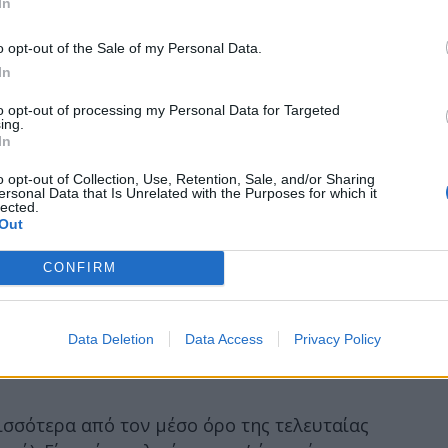
In
o opt-out of the Sale of my Personal Data.
In
to opt-out of processing my Personal Data for Targeted
ing.
In
o opt-out of Collection, Use, Retention, Sale, and/or Sharing
ersonal Data that Is Unrelated with the Purposes for which it
lected.
Out
CONFIRM
Data Deletion
Data Access
Privacy Policy
ισσότερα από τον μέσο όρο της τελευταίας