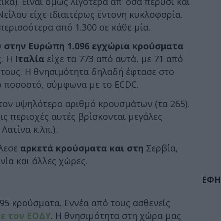
τικά). Είναι όμως λιγότερα απ’ όσα πέρυσι και
 Νείλου είχε ιδιαιτέρως έντονη κυκλοφορία.
περισσότερα από 1.300 σε κάθε μία.
ν
στην Ευρώπη 1.096 εγχώρια κρούσματα
ς. Η
Ιταλία
είχε τα 773 από αυτά, με 71 από
 τους. Η θνησιμότητα δηλαδή έφτασε στο
ο ποσοστό, σύμφωνα με το ECDC.
τον υψηλότερο αριθμό κρουσμάτων (τα 265).
ις περιοχές αυτές βρίσκονται μεγάλες
Λατίνα κ.λπ.).
άλεσε
αρκετά κρούσματα και στη
Σερβία,
νία και άλλες χώρες.
ΕΦΗ
95 κρούσματα. Εννέα από τους ασθενείς
ε τον ΕΟΔΥ
. Η θνησιμότητα στη χώρα μας