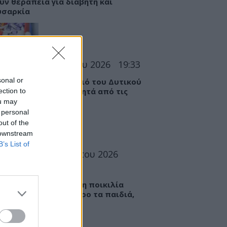
υν θεραπεία για διαβήτη και
υσαρκία
ΣΕΙΣ
07 Αυγούστου 2026
19:33
sonal or
 «Καμπανάκι» για τον ιό του Δυτικού
ου στην Αττική – Τι ζητά από τις
ection to
ς
ou may
 personal
out of the
 downstream
B’s List of
ΤΡΟΦΗ
07 Αυγούστου 2026
6
ί: Πώς μια ενισχυμένη ποικιλία
εί να «γεμίσει» σίδηρο τα παιδιά,
ς παρενέργειες