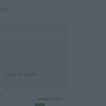
ΚΕΙΑ
HEALTH TALKS
ΩΝ