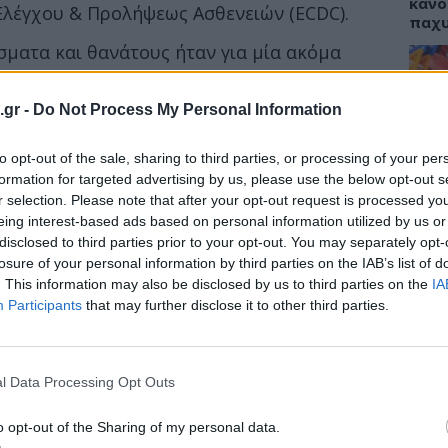
κάνο
Ελέγχου & Προλήψεως Ασθενειών (ECDC).
παχ
σματα και θανάτους ήταν για μία ακόμα
ειρότερη θέση της Ευρώπης παρέμεινε η
η επιδημιολογικής επιτήρησης
που έδωσε
.gr -
Do Not Process My Personal Information
ΕΙΔΗ
to opt-out of the sale, sharing to third parties, or processing of your per
ΙΣΑ:
ρίοδο από τις 19 Μαΐου έως και τις 27
Νείλ
formation for targeted advertising by us, please use the below opt-out s
ουν μεταβληθεί κατά τι έκτοτε.
Αρχέ
r selection. Please note that after your opt-out request is processed y
eing interest-based ads based on personal information utilized by us or
disclosed to third parties prior to your opt-out. You may separately opt-
losure of your personal information by third parties on the IAB’s list of
. This information may also be disclosed by us to third parties on the
IA
ΔΙΑ
Participants
that may further disclose it to other third parties.
19:0
Κεχρ
μπορ
l Data Processing Opt Outs
χωρί
o opt-out of the Sharing of my personal data.