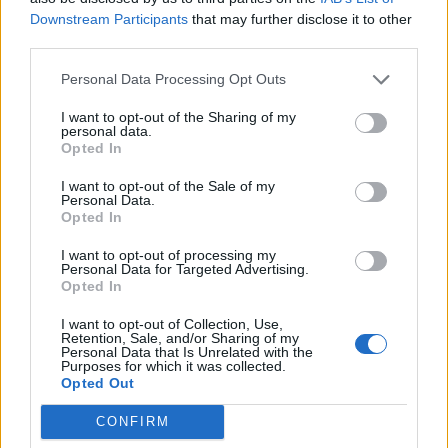
(τουλάχιστον) 30 ( SPF 30), 30 λεπτά πριν
Downstream Participants
that may further disclose it to other
εκτεθείτε στον
ήλιο και στη συνέχεια κάθε δύο
third parties.
έως τρεις ώρες, ανάλογα τις συνθήκες και το
Personal Data Processing Opt Outs
αντηλιακό προϊόν.
I want to opt-out of the Sharing of my
Πηγές:
iarc.fr
,
Ηopkins Medicine
/ Φωτογραφία
personal data.
Opted In
iStock
I want to opt-out of the Sale of my
Personal Data.
Διαβάστε επίσης: Λεύκη: Αιτίες,
Opted In
συμπτώματα και τρόποι θεραπείας
I want to opt-out of processing my
– Ο ρόλος του ήλιου
Personal Data for Targeted Advertising.
Opted In
I want to opt-out of Collection, Use,
Retention, Sale, and/or Sharing of my
Personal Data that Is Unrelated with the
Purposes for which it was collected.
Opted Out
CONFIRM