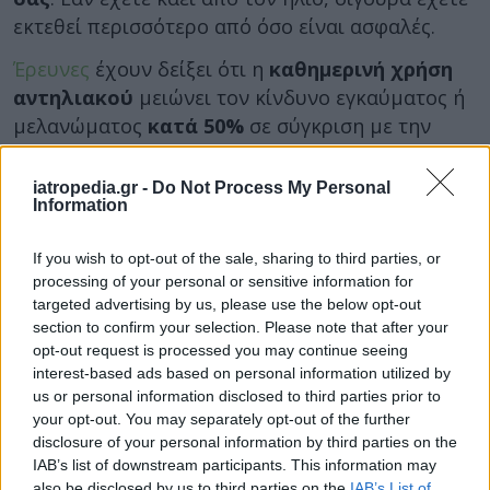
εκτεθεί περισσότερο από όσο είναι ασφαλές.
Έρευνες
έχουν δείξει ότι η
καθημερινή χρήση
αντηλιακού
μειώνει τον κίνδυνο εγκαύματος ή
μελανώματος
κατά 50%
σε σύγκριση με την
χρήση αντηλιακού μόνο όταν κάνετε
ηλιοθεραπεία.
iatropedia.gr -
Do Not Process My Personal
Information
Τα οφέλη του αντηλιακού και της αντηλιακής
προστασίας γενικά (συμπεριλαμβανομένης της
If you wish to opt-out of the sale, sharing to third parties, or
αποφυγής του μεσημεριανού ήλιου και των
processing of your personal or sensitive information for
targeted advertising by us, please use the below opt-out
πρακτικών μαυρίσματος και της χρήσης
section to confirm your selection. Please note that after your
καπέλων, προστατευτικών ενδυμάτων και
opt-out request is processed you may continue seeing
γυαλιών ηλίου) αποδεδειγμένα αντιμετωπίζουν
interest-based ads based on personal information utilized by
τη φωτογήρανση και προλαμβάνουν τον καρκίνο
us or personal information disclosed to third parties prior to
your opt-out. You may separately opt-out of the further
του δέρματος.
disclosure of your personal information by third parties on the
Για να είστε προστατευμένοι πρέπει να φοράτε
IAB’s list of downstream participants. This information may
αντηλιακό
με δείκτη προστασίας
also be disclosed by us to third parties on the
IAB’s List of