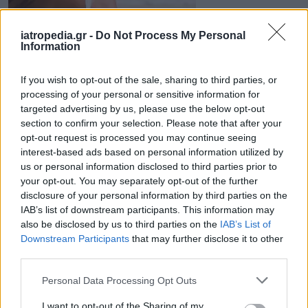
iatropedia.gr -
Do Not Process My Personal
Information
10 Ιουλίου 2018
14:39
If you wish to opt-out of the sale, sharing to third parties, or
Αντηλιακά: Τα κυριότερα λάθη που
processing of your personal or sensitive information for
κάνουμε κατά τη χρήση τους
targeted advertising by us, please use the below opt-out
section to confirm your selection. Please note that after your
Τα λάθη που κάνουμε με τα αντηλιακά είναι
opt-out request is processed you may continue seeing
πολλά και σοβαρά, γιατί αφήνουν το δέρμα
interest-based ads based on personal information utilized by
us or personal information disclosed to third parties prior to
εκτεθειμένο στους κινδύνους από...
your opt-out. You may separately opt-out of the further
disclosure of your personal information by third parties on the
IAB’s list of downstream participants. This information may
also be disclosed by us to third parties on the
IAB’s List of
Downstream Participants
that may further disclose it to other
third parties.
Personal Data Processing Opt Outs
I want to opt-out of the Sharing of my