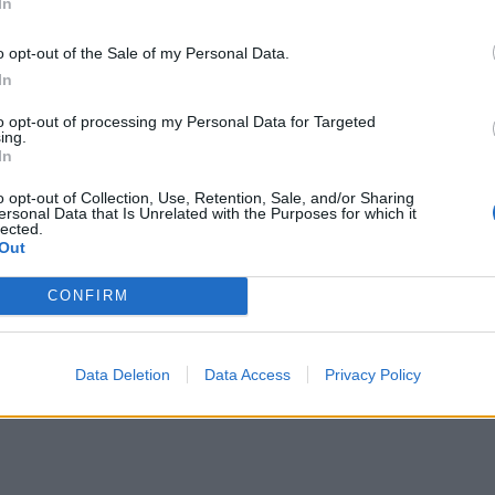
τελεσματικότερη φαρμακευτική θεραπεία. Ο
In
νγκ, είναι κάθετος: “Το βιολογικό ρολόι
o opt-out of the Sale of my Personal Data.
εκαετία να έχει επίπτωση στην ιατρική και
In
ς τον καλύτερο χρονισμό, το καλύτερο
to opt-out of processing my Personal Data for Targeted
ing.
In
o opt-out of Collection, Use, Retention, Sale, and/or Sharing
ersonal Data that Is Unrelated with the Purposes for which it
lected.
Out
CONFIRM
Data Deletion
Data Access
Privacy Policy