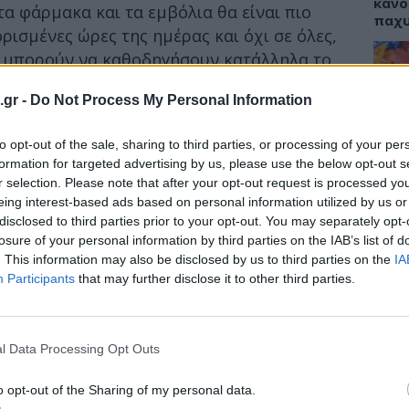
κάνο
τα φάρμακα και τα εμβόλια θα είναι πιο
παχ
ρισμένες ώρες της ημέρας και όχι σε όλες,
α μπορούν να καθοδηγήσουν κατάλληλα το
γοποιεί και να αξιοποιεί καλύτερα το
.gr -
Do Not Process My Personal Information
ΕΙΔΗ
του Yale, κατέληξαν σε αυτό το
to opt-out of the sale, sharing to third parties, or processing of your per
ΙΣΑ:
ατα σε ποντίκια. Μια πρωτεΐνη του
Νείλ
formation for targeted advertising by us, please use the below opt-out s
Αρχέ
r selection. Please note that after your opt-out request is processed y
R9, δεν έχει σταθερή ποσότητα καθ όλη τη
eing interest-based ads based on personal information utilized by us or
λεται ανάλογα με τις γενικότερες
disclosed to third parties prior to your opt-out. You may separately opt-
γω του βιολογικού ρολογιού. Αυτό
losure of your personal information by third parties on the IAB’s list of
ιας μόλυνσης από ένα παθογόνο
. This information may also be disclosed by us to third parties on the
IA
ΔΙΑ
Participants
that may further disclose it to other third parties.
ης και την αντιμετώπιση μιας ασθένειας,
19:0
υτή είναι στα υψηλότερα της επίπεδα, τα
ότερα σε αντίθεση με τις ώρες που τα
Κεχρ
μπορ
l Data Processing Opt Outs
χωρί
τή η ανακάλυψη μπορεί στο μέλλον να
o opt-out of the Sharing of my personal data.