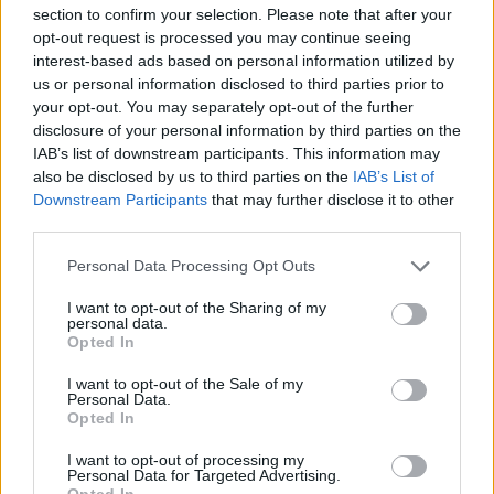
λειτουργήσει το παραπάνω σχήμα άσκησης δεν
section to confirm your selection. Please note that after your
opt-out request is processed you may continue seeing
είναι απολύτως σαφής, αλλά οι μελέτες στην
interest-based ads based on personal information utilized by
μετα-ανάλυση έδειξαν ότι
απαιτούνται από
us or personal information disclosed to third parties prior to
τέσσερις εβδομάδες έως ένα έτος
.
your opt-out. You may separately opt-out of the further
disclosure of your personal information by third parties on the
Η έρευνα δημοσιεύτηκε στο
American Journal of
IAB’s list of downstream participants. This information may
Gastroenterology
.
also be disclosed by us to third parties on the
IAB’s List of
Downstream Participants
that may further disclose it to other
Πηγή:
https://www.medicinenet.com
third parties.
ΔΙΑΒΑΣΤΕ ΕΠΙΣΗΣ
Personal Data Processing Opt Outs
Έρευνα απέδειξε ποια δίαιτα μαζί με τι είδος
I want to opt-out of the Sharing of my
personal data.
άσκησης μειώνουν περισσότερο το
Opted In
σπλαχνικό λίπος
I want to opt-out of the Sale of my
Δίαιτα keto: Υπολογίστε ΕΔΩ υδατάνθρακες,
Personal Data.
Opted In
πρωτεΐνες και λίπος ανάλογα με ύψος,
ηλικία και στόχο βάρους
I want to opt-out of processing my
Personal Data for Targeted Advertising.
Opted In