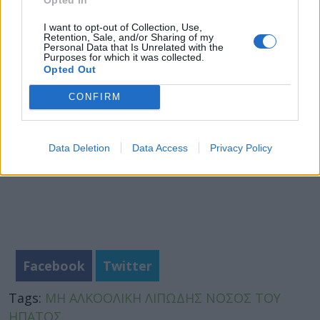
Πώς να “ενεργοποιήσετε” το καφέ λίπος στο
σώμα για καλή απώλεια βάρους
I want to opt-out of Collection, Use,
Retention, Sale, and/or Sharing of my
φωτό: iStock
Personal Data that Is Unrelated with the
Purposes for which it was collected.
Opted Out
CONFIRM
Data Deletion
Data Access
Privacy Policy
Facebook
Twitter
Tags:
ΜΗ ΑΛΚΟΟΛΙΚΗ ΛΙΠΩΔΗΣ ΝΟΣΟΣ ΤΟΥ
ΗΠΑΤΟΣ