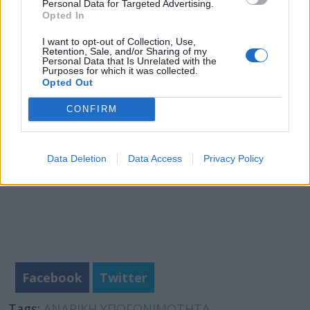
ερευνητής Dr. Michael Kitlinski
, από το Τμήμα
Personal Data for Targeted Advertising.
Opted In
Αναπαραγωγικής Ιατρικής του Πανεπιστημίου
Lund.
I want to opt-out of Collection, Use,
Retention, Sale, and/or Sharing of my
Personal Data that Is Unrelated with the
Φωτογραφία: iStock
Purposes for which it was collected.
Opted Out
CONFIRM
Data Deletion
Data Access
Privacy Policy
Facebook
Twitter
Tags:
ΑΝΔΡΙΚΗ ΥΠΟΓΟΝΙΜΟΤΗΤΑ
,