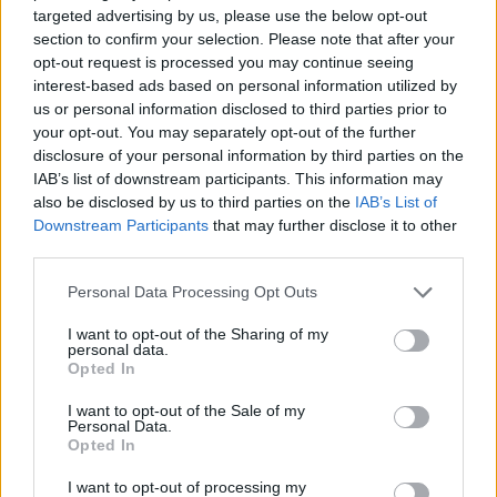
targeted advertising by us, please use the below opt-out
Τι λένε οι ερευνητές
section to confirm your selection. Please note that after your
opt-out request is processed you may continue seeing
Οι ερευνητές επισημαίνουν πως τα ευρήματά
interest-based ads based on personal information utilized by
τους δεν σημαίνουν ότι η ανδρική
us or personal information disclosed to third parties prior to
υπογονιμότητα προκαλεί καρκίνο. Είναι όμως
your opt-out. You may separately opt-out of the further
disclosure of your personal information by third parties on the
πολύ πιθανό να αποτελεί ένδειξη άγνωστων,
IAB’s list of downstream participants. This information may
υποκείμενων προβλημάτων υγείας.
also be disclosed by us to third parties on the
IAB’s List of
Downstream Participants
that may further disclose it to other
Οι επιστήμονες τονίζουν ακόμα πως παρότι
third parties.
ήταν αυξημένα τα ποσοστό του καρκίνου στους
άνδρες με φτωχή ποιότητα σπέρματος, ο
Personal Data Processing Opt Outs
καρκίνος παραμένει σπάνιος σε τόσο νέους
I want to opt-out of the Sharing of my
άνδρες.
personal data.
Opted In
Τα ευρήματα αυτά υποδηλώνουν ότι οι άνδρες
I want to opt-out of the Sale of my
με υπογονιμότητα καλό είναι να
Personal Data.
παρακολουθούν προληπτικά την υγεία τους και
Opted In
μετά την απόκτηση παιδιού, δήλωσε ο
I want to opt-out of processing my