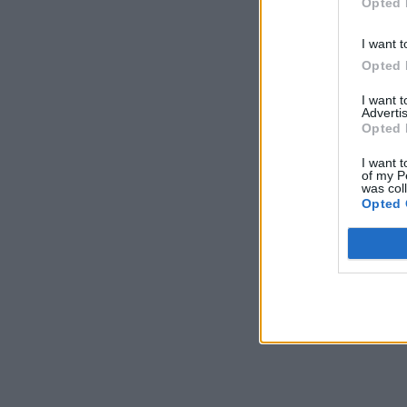
Opted 
I want t
Opted 
I want 
Advertis
Opted 
I want t
of my P
was col
Opted 