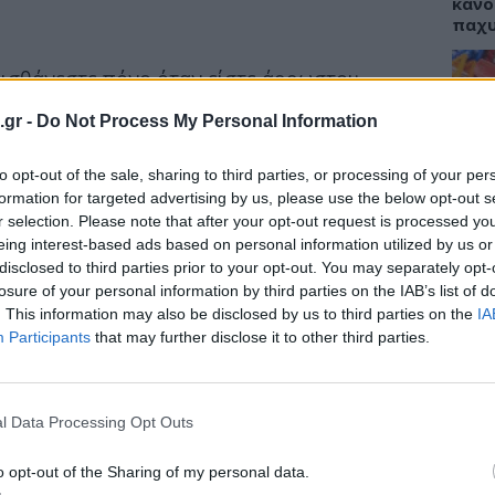
κάνο
παχ
αισθάνεστε πόνο όταν είστε άρρωστοι;
ητικό σου σύστημα αντιδρά για να προστατέψει
.gr -
Do Not Process My Personal Information
ΕΙΔΗ
αι ο πόνος είναι ένα από τα βασικά σημάδια
 Franziska Denk, ανώτερη λέκτορας στο Kings
to opt-out of the sale, sharing to third parties, or processing of your per
ΙΣΑ:
Νείλ
formation for targeted advertising by us, please use the below opt-out s
πικεντρώνεται στην έρευνα για τον πόνο.
Αρχέ
r selection. Please note that after your opt-out request is processed y
eing interest-based ads based on personal information utilized by us or
 στο σώμα που αισθάνονται ότι τα κύτταρα του
disclosed to third parties prior to your opt-out. You may separately opt-
πομένως ότι το σώμα σας δέχεται επίθεση. Τα
losure of your personal information by third parties on the IAB’s list of
α στον εγκέφαλό σας για να σας ενθαρρύνουν να
. This information may also be disclosed by us to third parties on the
IA
ΔΙΑ
 πολύ μέχρι το ανοσοποιητικό σύστημα να κάνει
Participants
that may further disclose it to other third parties.
19:0
λεγμονή”
, προσθέτει η ίδια.
Κεχρ
μπορ
l Data Processing Opt Outs
χωρί
o opt-out of the Sharing of my personal data.