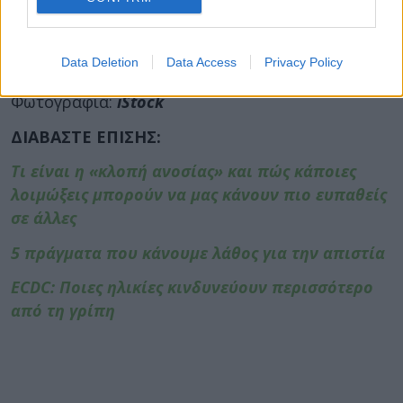
κοχλία, στην μικροδομή του ακουστικού νεύρου και
αυτές οι βλάβες εκφράζονται με το σύμπτωμα των
Data Deletion
Data Access
Privacy Policy
εμβοών».
Φωτογραφία:
iStock
ΔΙΑΒΑΣΤΕ ΕΠΙΣΗΣ:
Τι είναι η «κλοπή ανοσίας» και πώς κάποιες
λοιμώξεις μπορούν να μας κάνουν πιο ευπαθείς
σε άλλες
5 πράγματα που κάνουμε λάθος για την απιστία
ECDC: Ποιες ηλικίες κινδυνεύουν περισσότερο
από τη γρίπη