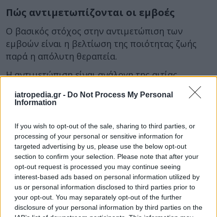
Πώς αντιμετωπίζονται οι εμβοές
Ο βασικός στόχος στην αντιμετώπιση των
εμβοών είναι η βελτίωση της ποιότητας ζωής
παρά η απόλυτη θεραπεία.
Η αντιμετώπιση είναι ανάλογη της αιτίας.
«Αν, για παράδειγμα, υπάρχουν χρόνια
iatropedia.gr -
Do Not Process My Personal
Information
παραρρινοκολπίτιδα και σκολίωση διαφράγματος ή
και πολύποδες στη μύτη, μπορεί να χρειάζεται
If you wish to opt-out of the sale, sharing to third parties, or
ενδοσκοπική χειρουργική αντιμετώπιση. Έτσι μπορεί
processing of your personal or sensitive information for
η θεραπεία να περιλαμβάνει από φαρμακευτική
targeted advertising by us, please use the below opt-out
αγωγή, επέμβαση, ψυχιατρική υποστήριξη ή και
section to confirm your selection. Please note that after your
opt-out request is processed you may continue seeing
εφαρμογή ειδικών συσκευών για την αντιμετώπιση
interest-based ads based on personal information utilized by
των εμβοών»
, επισημαίνει η κ. Παταρίδου.
us or personal information disclosed to third parties prior to
your opt-out. You may separately opt-out of the further
Η ποιότητα ζωής σε άτομα με εμβοές μπορεί να
disclosure of your personal information by third parties on the
βελτιωθεί, θεραπεύοντας συνυπάρχουσες