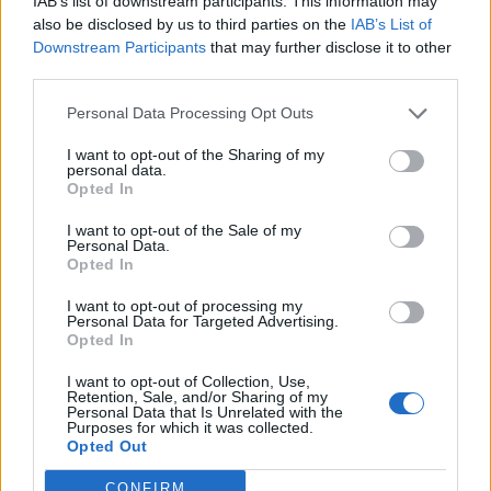
IAB’s list of downstream participants. This information may
παθήσεις, όπως βαρηκοΐα, κατάθλιψη,
also be disclosed by us to third parties on the
IAB’s List of
διαταραχή του ύπνου και άγχος.
Downstream Participants
that may further disclose it to other
third parties.
Και η ειδικός καταλήγει:
«Οι ασθενείς μπορεί να
Personal Data Processing Opt Outs
μην έχουν απαραίτητα παθολογία στο αυτί, έχουν,
όμως, μεγάλη ανάγκη να μάθουν πώς προκλήθηκαν οι
I want to opt-out of the Sharing of my
personal data.
εμβοές και αν θεραπεύονται.
Opted In
Η βιβλιογραφία δεν έχει εξηγήσει πλήρως το
I want to opt-out of the Sale of my
φαινόμενο των εμβοών κι έτσι δεν μπορεί να γίνει
Personal Data.
Opted In
ακριβής πρόγνωση. Όταν, όμως, βρεθεί η αιτιολογία,
τότε ξεκάθαρα μπορεί να θεραπευθεί το αίτιο και
I want to opt-out of processing my
Personal Data for Targeted Advertising.
επομένως και οι εμβοές.
Opted In
Να σημειωθεί ότι πολλά ερωτήματα είναι ακόμη
I want to opt-out of Collection, Use,
Retention, Sale, and/or Sharing of my
αναπάντητα, γιατί υπάρχουν πολλές φορές βλάβες
Personal Data that Is Unrelated with the
στον κεντρικό ακουστικό μηχανισμό από έκθεση σε
Purposes for which it was collected.
Opted Out
θόρυβο, χωρίς να υπάρχει βαρηκοΐα, αλλά έχει γίνει
λειτουργική διαταραχή στα τριχωτά κύτταρα του
CONFIRM