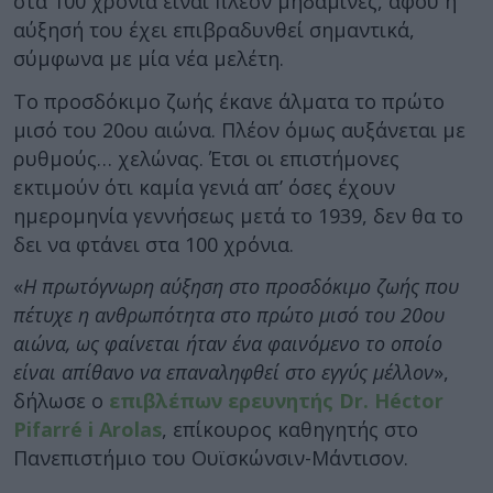
στα 100 χρόνια είναι πλέον μηδαμινές, αφού η
αύξησή του έχει επιβραδυνθεί σημαντικά,
σύμφωνα με μία νέα μελέτη.
Το προσδόκιμο ζωής έκανε άλματα το πρώτο
μισό του 20ου αιώνα. Πλέον όμως αυξάνεται με
ρυθμούς… χελώνας. Έτσι οι επιστήμονες
εκτιμούν ότι καμία γενιά απ’ όσες έχουν
ημερομηνία γεννήσεως μετά το 1939, δεν θα το
δει να φτάνει στα 100 χρόνια.
«
Η πρωτόγνωρη αύξηση στο προσδόκιμο ζωής που
πέτυχε η ανθρωπότητα στο πρώτο μισό του 20ου
αιώνα, ως φαίνεται ήταν ένα φαινόμενο το οποίο
είναι απίθανο να επαναληφθεί στο εγγύς μέλλον
»,
δήλωσε ο
επιβλέπων ερευνητής Dr. Héctor
Pifarré i Arolas
, επίκουρος καθηγητής στο
Πανεπιστήμιο του Ουϊσκώνσιν-Μάντισον.