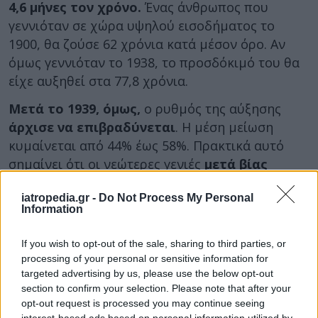
4,6 μήνες τον χρόνο.
Ένας άνθρωπος που
γεννιόταν σε χώρα υψηλού εισοδήματος το
1900, θα ζούσε 62 χρόνια κατά μέσον όρο. Αν
όμως γεννιόταν το 1938, το προσδόκιμό του θα
είχε αυξηθεί στα 77,8 χρόνια.
Μετά το 1939, όμως,
ο ρυθμός της αύξησης
άρχισε να επιβραδύνεται
. Η μέση μείωση
κυμαίνεται από 44% έως 58%. Πρακτικά αυτό
σημαίνει ότι οι νεώτερες γενιές
μετά βίας
κερδίζουν πλέον 1,9 μήνες ανά χρονιά
iatropedia.gr -
Do Not Process My Personal
γέννησης
.
Information
Έτσι, οι ερευνητές εκτιμούν ότι
καμία από τις
γενιές που γεννήθηκαν μετά το 1939
If you wish to opt-out of the sale, sharing to third parties, or
δεν θα
processing of your personal or sensitive information for
φτάσει στο προσδόκιμο ζωής των 100 ετών.
targeted advertising by us, please use the below opt-out
section to confirm your selection. Please note that after your
Γιατί όμως επιβραδύνθηκε ξαφνικά η αύξηση
opt-out request is processed you may continue seeing
στα
προσδοκώμενα χρόνια ζωής κατά τη