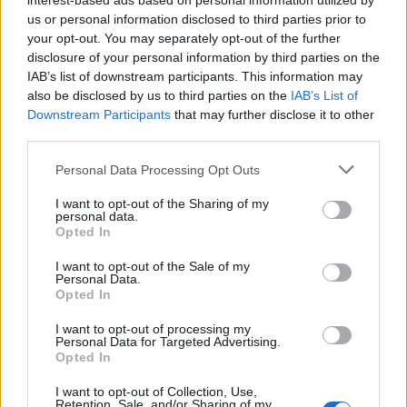
interest-based ads based on personal information utilized by
γέννησή μας
; Οι ερευνητές εκτιμούν ότι το
us or personal information disclosed to third parties prior to
αρχικό όφελος στο προσδόκιμο ζωής οφειλόταν
your opt-out. You may separately opt-out of the further
disclosure of your personal information by third parties on the
κυρίως στην μείωση της βρεφικής, νηπιακής και
IAB’s list of downstream participants. This information may
παιδικής θνησιμότητας.
also be disclosed by us to third parties on the
IAB’s List of
Downstream Participants
that may further disclose it to other
Οι θάνατοι, όμως, των βρεφών και των παιδιών
third parties.
μειώθηκαν στο ελάχιστο δυνατόν. Επιπλέον οι
όποιες βελτιώσεις στις μεγαλύτερες ηλικίες, δεν
Personal Data Processing Opt Outs
έχουν εξίσου θεαματικά αποτελέσματα στη
I want to opt-out of the Sharing of my
διάρκεια της ζωής μας. Αναπόφευκτα, λοιπόν,
personal data.
Opted In
«φρέναρε» η αύξηση στο προσδόκιμο ζωής.
I want to opt-out of the Sale of my
Φωτογραφία: iStock
Personal Data.
Opted In
I want to opt-out of processing my
Personal Data for Targeted Advertising.
Opted In
I want to opt-out of Collection, Use,
Retention, Sale, and/or Sharing of my