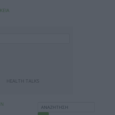
ΚΕΙΑ
HEALTH TALKS
ΩΝ