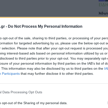
ΕΙΔΗ
Άδων
προσ
Ακτι
.gr -
Do Not Process My Personal Information
to opt-out of the sale, sharing to third parties, or processing of your per
formation for targeted advertising by us, please use the below opt-out s
ΥΓΕΙ
r selection. Please note that after your opt-out request is processed y
» μακροζωίας – Πάνω από 100.000 οι
eing interest-based ads based on personal information utilized by us or
Εξάν
disclosed to third parties prior to your opt-out. You may separately opt-
αλλε
losure of your personal information by third parties on the IAB’s list of
εξηγ
. This information may also be disclosed by us to third parties on the
IA
0.000 εκατοντάχρονους ή μεγαλύτερους, οι
Participants
that may further disclose it to other third parties.
ίναι γυναίκες.
ΥΓΕΙ
l Data Processing Opt Outs
Πανδ
μπορ
o opt-out of the Sharing of my personal data.
επόμ