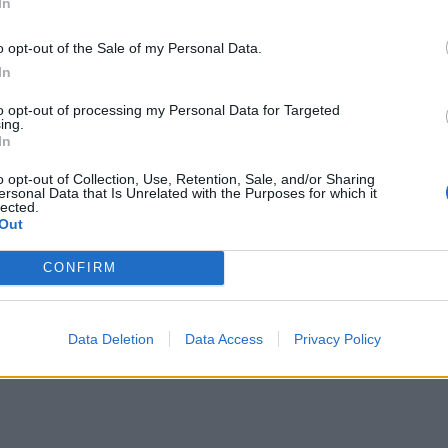
In
o opt-out of the Sale of my Personal Data.
In
to opt-out of processing my Personal Data for Targeted
ι τα 100 χρόνια για όσους
ing.
In
ηση στο προσδόκιμο ζωής και πλέον
o opt-out of Collection, Use, Retention, Sale, and/or Sharing
ersonal Data that Is Unrelated with the Purposes for which it
ν χρόνο.
lected.
Out
CONFIRM
Data Deletion
Data Access
Privacy Policy