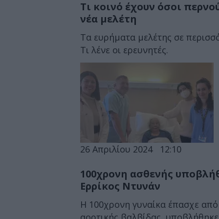
Τι κοινό έχουν όσοι περνο
νέα μελέτη
Τα ευρήματα μελέτης σε περισσ
Τι λένε οι ερευνητές.
26 Απριλίου 2024
12:10
100χρονη ασθενής υποβλή
Ερρίκος Ντυνάν
Η 100χρονη γυναίκα έπασχε από
αορτικής βαλβίδας, υποβλήθηκε