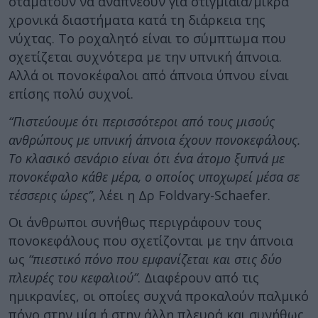
σταματούν να αναπνέουν για στιγμιαία/μικρά
χρονικά διαστήματα κατά τη διάρκεια της
νύχτας. Το ροχαλητό είναι το σύμπτωμα που
σχετίζεται συχνότερα με την υπνική άπνοια.
Αλλά οι πονοκέφαλοι από άπνοια ύπνου είναι
επίσης πολύ συχνοί.
“Πιστεύουμε ότι περισσότεροι από τους μισούς
ανθρώπους με υπνική άπνοια έχουν πονοκεφάλους.
Το κλασικό σενάριο είναι ότι ένα άτομο ξυπνά με
πονοκέφαλο κάθε μέρα, ο οποίος υποχωρεί μέσα σε
τέσσερις ώρες”
, λέει η Δρ Foldvary-Schaefer.
Οι άνθρωποι συνήθως περιγράφουν τους
πονοκεφάλους που σχετίζονται με την άπνοια
ως
“πιεστικό πόνο που εμφανίζεται και στις δύο
πλευρές του κεφαλιού”
. Διαφέρουν από τις
ημικρανίες, οι οποίες συχνά προκαλούν παλμικό
πόνο στην μία ή στην άλλη πλευρά και συνήθως