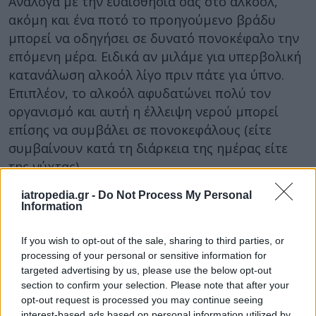
Ανάλογα με την ευαισθησία σας στο αλκοόλ,
ακόμη και ένα ποτό το προηγούμενο βράδυ
μπορεί να οδηγήσει σε δυνατό πονοκέφαλο την
επόμενη μέρα. Ειδικά αν μιλάμε για υπερβολική
κατανάλωση αλκοόλ λίγο πριν πάτε για ύπνο.
Επιπλέον, το αλκοόλ αφυδατώνει πολύ τον
οργανισμό και αυτή η έλλειψη νερού μπορεί
επίσης να συμβάλει σε πονοκεφάλους (είτε
συμβαίνουν κατά τη διάρκεια της ημέρας είτε
της νύχτας).
iatropedia.gr -
Do Not Process My Personal
Πότε είναι σοβαροί οι πρωινοί
Information
πονοκέφαλοι;
If you wish to opt-out of the sale, sharing to third parties, or
Ακόμα κι αν δεν υποψιάζεστε ότι υπάρχει μια
processing of your personal or sensitive information for
υποκείμενη διαταραχή πίσω από τους
targeted advertising by us, please use the below opt-out
πονοκεφάλους σας, είναι καλή ιδέα να
section to confirm your selection. Please note that after your
επισκεφτείτε έναν γιατρό εάν δεν βρίσκετε
opt-out request is processed you may continue seeing
interest-based ads based on personal information utilized by