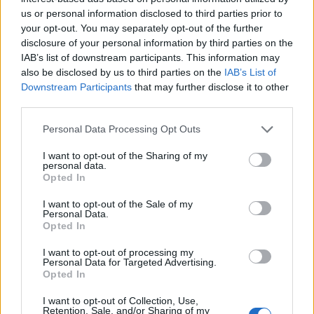
ανακούφιση, ειδικά αφότου δοκιμάσετε αλλαγές
us or personal information disclosed to third parties prior to
στον τρόπο ζωής. Ο γιατρός θα σας παρέχει
your opt-out. You may separately opt-out of the further
κάποιες άλλες επιλογές θεραπείας και θα
disclosure of your personal information by third parties on the
αποκλείσει τυχόν άλλες αιτίες για τους
IAB’s list of downstream participants. This information may
also be disclosed by us to third parties on the
IAB’s List of
πονοκεφάλους, όπως φάρμακα, διατροφή και
Downstream Participants
that may further disclose it to other
καταπονημένους μύες.
third parties.
Εάν ο γιατρός σας διαπιστώσει ότι οι
Personal Data Processing Opt Outs
πονοκέφαλοι σας μπορεί να συνδέονται με κάτι
I want to opt-out of the Sharing of my
όπως η αϋπνία, η υπνική άπνοια ή ο
personal data.
βρουξισμός, μπορεί να χρειαστείτε περαιτέρω
Opted In
θεραπεία για να φτάσετε στη βασική αιτία. Και
I want to opt-out of the Sale of my
αν έχετε πρωινούς πονοκεφάλους τρεις ή
Personal Data.
Opted In
περισσότερες φορές την εβδομάδα, θα πρέπει
να κλείσετε ένα ραντεβού για να μάθετε τα
I want to opt-out of processing my
Personal Data for Targeted Advertising.
επόμενα βήματα.
Opted In
Πηγή:
https://health.clevelandclinic.org
I want to opt-out of Collection, Use,
Retention, Sale, and/or Sharing of my