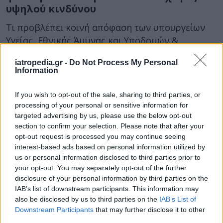
υψηλού κινδύνου
Τι προβλέπει κοινή απόφαση των υπουργείων
Υγείας, Εθνικής Άμυνας και Υποδομών &
Μεταφορών.
iatropedia.gr -
Do Not Process My Personal
Information
If you wish to opt-out of the sale, sharing to third parties, or
processing of your personal or sensitive information for
targeted advertising by us, please use the below opt-out
section to confirm your selection. Please note that after your
opt-out request is processed you may continue seeing
interest-based ads based on personal information utilized by
03 Σεπτεμβρίου 2024
08:11
us or personal information disclosed to third parties prior to
your opt-out. You may separately opt-out of the further
Άνδρας παλεύει για τη ζωή του, καθώς
disclosure of your personal information by third parties on the
IAB’s list of downstream participants. This information may
κόλλησε 3 ιούς από μολυσμένα
also be disclosed by us to third parties on the
IAB’s List of
κουνούπια
Downstream Participants
that may further disclose it to other
third parties.