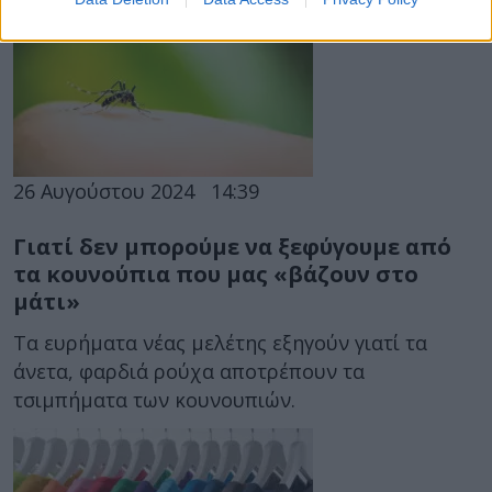
26 Αυγούστου 2024
14:39
Γιατί δεν μπορούμε να ξεφύγουμε από
τα κουνούπια που μας «βάζουν στο
μάτι»
Τα ευρήματα νέας μελέτης εξηγούν γιατί τα
άνετα, φαρδιά ρούχα αποτρέπουν τα
τσιμπήματα των κουνουπιών.