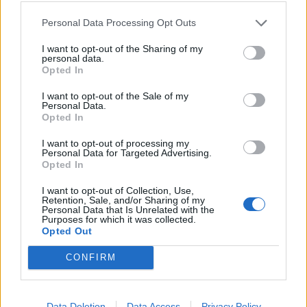
Ο άνδρας είναι θετικός στον ιό του Δυτικού
Νείλου και σε δύο διαφορετικούς ιούς
Personal Data Processing Opt Outs
εγκεφαλίτιδας.
I want to opt-out of the Sharing of my
personal data.
Opted In
I want to opt-out of the Sale of my
Personal Data.
Opted In
I want to opt-out of processing my
Personal Data for Targeted Advertising.
Opted In
28 Αυγούστου 2024
10:42
I want to opt-out of Collection, Use,
Retention, Sale, and/or Sharing of my
ΗΠΑ: 5 κρούσματα, 1 θάνατος από
Personal Data that Is Unrelated with the
Purposes for which it was collected.
σπάνια εγκεφαλίτιδα που μεταδίδουν
Opted Out
τα κουνούπια
CONFIRM
Σε ποιες πολιτείες εντοπίζονται μολυσμένα
κουνούπια. Ποια είναι τα ύποπτα συμπτώματα.
Data Deletion
Data Access
Privacy Policy