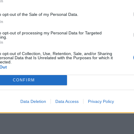
In
o opt-out of the Sale of my Personal Data.
In
to opt-out of processing my Personal Data for Targeted
σημα; Ίσως έχετε αυξημένο κίνδυνο
ing.
In
ες από ρευματοειδή αρθρίτιδα, λύκο και
o opt-out of Collection, Use, Retention, Sale, and/or Sharing
ersonal Data that Is Unrelated with the Purposes for which it
lected.
Out
CONFIRM
Data Deletion
Data Access
Privacy Policy