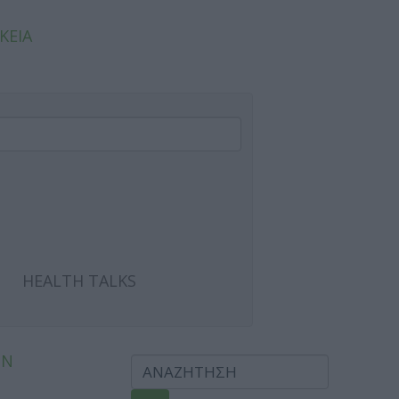
ΚΕΙΑ
HEALTH TALKS
ΩΝ