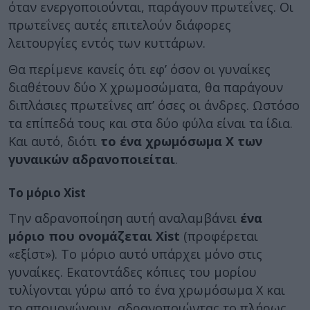
όταν ενεργοποιούνται, παράγουν πρωτεΐνες. Οι
πρωτεΐνες αυτές επιτελούν διάφορες
λειτουργίες εντός των κυττάρων.
Θα περίμενε κανείς ότι εφ’ όσον οι γυναίκες
διαθέτουν δύο Χ χρωμοσώματα, θα παράγουν
διπλάσιες πρωτεΐνες απ’ όσες οι άνδρες. Ωστόσο
τα επίπεδά τους και στα δύο φύλα είναι τα ίδια.
Και αυτό, διότι
το ένα χρωμόσωμα Χ των
γυναικών αδρανοποιείται
.
Το μόριο Xist
Την αδρανοποίηση αυτή αναλαμβάνει
ένα
μόριο που ονομάζεται Xist
(προφέρεται
«εξίστ»). Το μόριο αυτό υπάρχει μόνο στις
γυναίκες. Εκατοντάδες κόπιες του μορίου
τυλίγονται γύρω από το ένα χρωμόσωμα Χ και
το απομονώνουν, αδρανοποιώντας το πλήρως,