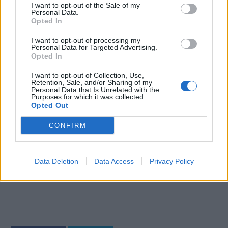
I want to opt-out of the Sale of my
Αν όμως τα ευρήματά τους επαληθευτούν σε
Personal Data.
Opted In
μεγαλύτερες μελέτες, είναι πιθανό να
οδηγήσουν στην ανάπτυξη νέων θεραπειών που
I want to opt-out of processing my
Personal Data for Targeted Advertising.
θα στοχεύουν ειδικά αυτό το μόριο και όχι
Opted In
γενικώς το ανοσοποιητικό.
I want to opt-out of Collection, Use,
Φωτογραφία: iStock
Retention, Sale, and/or Sharing of my
Personal Data that Is Unrelated with the
Purposes for which it was collected.
Opted Out
CONFIRM
Data Deletion
Data Access
Privacy Policy