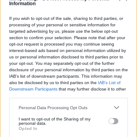
(παράγουν), απέκτησαν πολύ σοβαρότερα επίπεδα
Information
της αυτοάνοσης πάθησης
», δήλωσε o
επιβλέπων
If you wish to opt-out of the sale, sharing to third parties, or
ερευνητής Dr. Howard Chang
, καθηγητής
processing of your personal or sensitive information for
Γενετικής & Έρευνας του Καρκίνου στο
targeted advertising by us, please use the below opt-out
Στάνφορντ.
section to confirm your selection. Please note that after your
opt-out request is processed you may continue seeing
Στη συνέχεια της έρευνάς τους, οι επιστήμονες
interest-based ads based on personal information utilized by
ανέλυσαν δείγματα αίματος από ανθρώπους
us or personal information disclosed to third parties prior to
με λύκο ή δερματομυοσίτιδα, μία άλλη
your opt-out. You may separately opt-out of the further
disclosure of your personal information by third parties on the
αυτοάνοση πάθηση. Οι ασθενείς είχαν στο αίμα
IAB’s list of downstream participants. This information may
τους υψηλά επίπεδα αντισωμάτων έναντι των
also be disclosed by us to third parties on the
IAB’s List of
πρωτεϊνών που σχετίζονται με το μόριο Xist.
Downstream Participants
that may further disclose it to other
third parties.
Οι επιστήμονες πιστεύουν ότι τα ευρήματά τους
εξηγούν σε μεγάλο βαθμό, αλλά όχι εξ
Personal Data Processing Opt Outs
ολοκλήρου το μυστήριο. Και αυτό διότι μερικά
I want to opt-out of the Sharing of my
αυτοάνοσα νοσήματα, όπως ο διαβήτης τύπου 1,
personal data.
Opted In
είναι συχνότερα στους άνδρες.