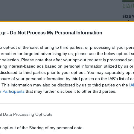
ΕΙΔΗ
ΕΟΔΥ
γρίπ
.gr -
Do Not Process My Personal Information
to opt-out of the sale, sharing to third parties, or processing of your per
ΕΙΔΗ
formation for targeted advertising by us, please use the below opt-out s
r selection. Please note that after your opt-out request is processed y
Σαμο
 να επηρεάσει την ψυχική υγεία
eing interest-based ads based on personal information utilized by us or
διάσ
disclosed to third parties prior to your opt-out. You may separately opt-
δύσβ
losure of your personal information by third parties on the IAB’s list of
. This information may also be disclosed by us to third parties on the
IA
ς εθελοντές από τον Καναδά. Ποιες ψυχικές
Participants
that may further disclose it to other third parties.
οια.
ΥΓΕΙ
l Data Processing Opt Outs
5 σο
πάθο
και 
o opt-out of the Sharing of my personal data.