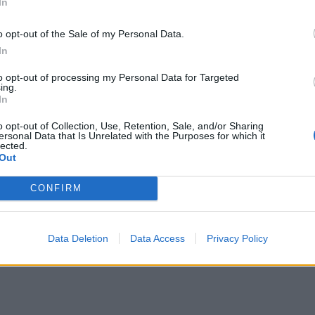
In
o opt-out of the Sale of my Personal Data.
In
to opt-out of processing my Personal Data for Targeted
τήμονες βρήκαν γιατί αυξάνουν
ing.
In
πτώσεών του στον οργανισμό, σύμφωνα με
o opt-out of Collection, Use, Retention, Sale, and/or Sharing
ersonal Data that Is Unrelated with the Purposes for which it
οντές.
lected.
Out
CONFIRM
Data Deletion
Data Access
Privacy Policy