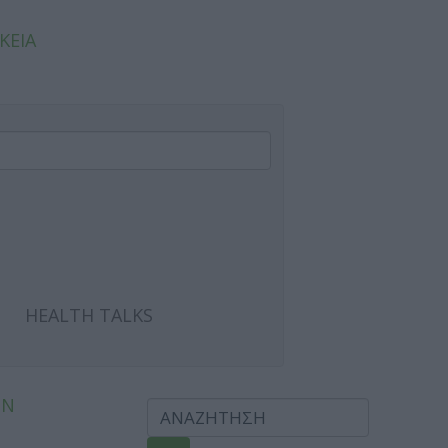
ΚΕΙΑ
HEALTH TALKS
ΩΝ