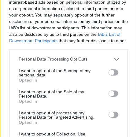
interest-based ads based on personal information utilized by
Καύσωνας: Οι κίνδυνοι για όσους κάνουν θεραπεία
us or personal information disclosed to third parties prior to
για διαβήτη και παχυσαρκία
your opt-out. You may separately opt-out of the further
disclosure of your personal information by third parties on the
IAB’s list of downstream participants. This information may
also be disclosed by us to third parties on the
IAB’s List of
Downstream Participants
that may further disclose it to other
ΕΙΔΗΣΕΙΣ
07 Αυγούστου 2026
19:33
third parties.
ΙΣΑ: «Καμπανάκι» για τον ιό του Δυτικού Νείλου στην
Personal Data Processing Opt Outs
Αττική – Τι ζητά από τις Αρχές
I want to opt-out of the Sharing of my
personal data.
Opted In
ΔΙΑΤΡΟΦΗ
07 Αυγούστου 2026
19:06
I want to opt-out of the Sale of my
Personal Data.
Opted In
Κεχρί: Πώς μια ενισχυμένη ποικιλία μπορεί να
«γεμίσει» σίδηρο τα παιδιά, χωρίς παρενέργειες
I want to opt-out of processing my
Personal Data for Targeted Advertising.
Opted In
I want to opt-out of Collection, Use,