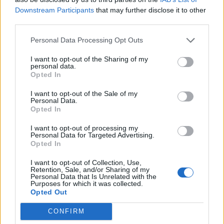
Downstream Participants
that may further disclose it to other
third parties.
Personal Data Processing Opt Outs
ΡΟΗ ΕΙΔΗΣΕΩΝ
I want to opt-out of the Sharing of my
personal data.
Opted In
ΕΙΔΗΣΕΙΣ
10 Αυγούστου 2026
20:18
I want to opt-out of the Sale of my
Personal Data.
Opted In
Βενιζέλειο Νοσοκομείο: Κατέρρευσε τμήμα οροφής
σε γραφείο γιατρών
I want to opt-out of processing my
Personal Data for Targeted Advertising.
Opted In
I want to opt-out of Collection, Use,
Retention, Sale, and/or Sharing of my
ΥΓΕΙΑ
10 Αυγούστου 2026
20:01
Personal Data that Is Unrelated with the
Purposes for which it was collected.
Ακμή, έκζεμα, ψωρίαση: Ποιες τροφές κάνουν το
Opted Out
δέρμα πιο ευάλωτο το καλοκαίρι
CONFIRM