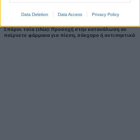
Data Deletion
Data Access
Privacy Policy
ΔΙΑΤΡΟΦΗ
10 Αυγούστου 2026
19:10
Σπόροι τσία (chia): Προσοχή στην κατανάλωση αν
παίρνετε φάρμακα για πίεση, σάκχαρο ή αντιπηκτικά