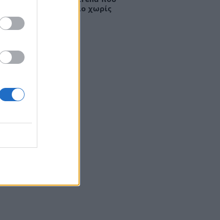
νει τη Gen Z στον ήλιο χωρίς
λιακό