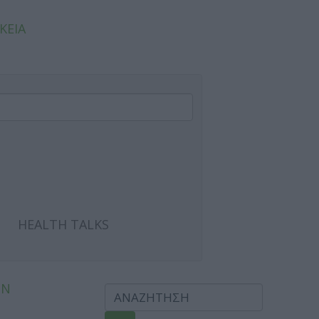
ΚΕΙΑ
HEALTH TALKS
ΩΝ