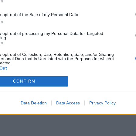
In
στέλ
αντη
o opt-out of the Sale of my Personal Data.
In
to opt-out of processing my Personal Data for Targeted
ing.
 σε ψυχίατρο;
In
o opt-out of Collection, Use, Retention, Sale, and/or Sharing
άσι ότι η πληροφορία ότι κάποιος βλέπει
ersonal Data that Is Unrelated with the Purposes for which it
οδοτήσει μια...
lected.
Out
CONFIRM
Data Deletion
Data Access
Privacy Policy