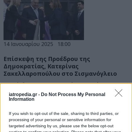
14 Ιανουαρίου 2025
18:00
Επίσκεψη της Προέδρου της
Δημοκρατίας, Κατερίνας
Σακελλαροπούλου στο Σισμανόγλειο
Η Πρόεδρος της Δημοκρατίας, Κατερίνα
Σακελλαροπούλου, επισκέφθηκε σήμερα το
iatropedia.gr -
Do Not Process My Personal
Σισμανόγλειο Νοσοκομείο
Information
If you wish to opt-out of the sale, sharing to third parties, or
processing of your personal or sensitive information for
targeted advertising by us, please use the below opt-out