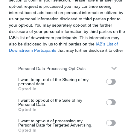
section to confirm your selection. Please note that after your
opt-out request is processed you may continue seeing
interest-based ads based on personal information utilized by
us or personal information disclosed to third parties prior to
your opt-out. You may separately opt-out of the further
01 Ιανουαρίου 2025
15:05
disclosure of your personal information by third parties on the
IAB’s list of downstream participants. This information may
Άδωνις Γεωργιάδης: Σε ΕΚΑΒ,
also be disclosed by us to third parties on the
IAB’s List of
Σισμανόγλειο και ΚΑΤ ο υπουργός
Downstream Participants
that may further disclose it to other
Υγείας για την πρώτη μέρα του χρόνου
third parties.
Ο Υπουργός Υγείας Άδωνις Γεωργιάδης
Personal Data Processing Opt Outs
επισκέφθηκε το ΕΚΑΒ και τα εφημερεύοντα
I want to opt-out of the Sharing of my
personal data.
νοσοκομεία για να ανταλλάξει ευχές την πρώτη
Opted In
ημέρα...
I want to opt-out of the Sale of my
Personal Data.
Opted In
I want to opt-out of processing my
Personal Data for Targeted Advertising.
Opted In