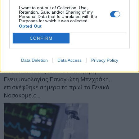
I want to opt-out of Collection, Use,
Retention, Sale, and/or Sharing of my
Personal Data that Is Unrelated with the
04 Αυγούστου 2021
12:45
Purposes for which it was collected.
Opted Out
Βασίλης Κικίλιας στο Σισμανόγλειο: 77
CONFIRM
διακομιδές ατόμων με αναπνευστικά
προβλήματα
Data Deletion
Data Access
Privacy Policy
Ο υπουργός Υγείας, Βασίλης Κικίλιας,
συνοδευόμενος από τον καθηγητή
Πνευμονολογίας Παναγιώτη Μπεχράκη,
επισκέφθηκε σήμερα το πρωί το Γενικό
Νοσοκομείο...