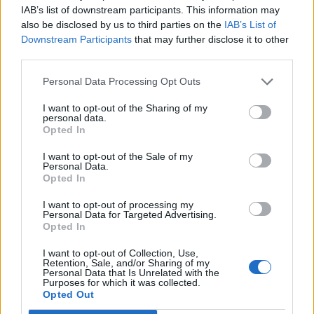
IAB’s list of downstream participants. This information may
also be disclosed by us to third parties on the
IAB’s List of
Downstream Participants
that may further disclose it to other
third parties.
Personal Data Processing Opt Outs
ΡΟΗ ΕΙΔΗΣΕΩΝ
I want to opt-out of the Sharing of my
personal data.
Opted In
I want to opt-out of the Sale of my
Personal Data.
ΔΙΑΤΡΟΦΗ
07 Αυγούστου 2026
19:06
Opted In
Κεχρί: Πώς μια ενισχυμένη ποικιλία μπορεί να
I want to opt-out of processing my
«γεμίσει» σίδηρο τα παιδιά, χωρίς παρενέργειες
Personal Data for Targeted Advertising.
Opted In
I want to opt-out of Collection, Use,
Retention, Sale, and/or Sharing of my
Personal Data that Is Unrelated with the
ΕΙΔΗΣΕΙΣ
07 Αυγούστου 2026
18:10
Purposes for which it was collected.
Opted Out
Άδωνις Γεωργιάδης από Γ.Ν. Ρόδου: Νέες προσλήψεις