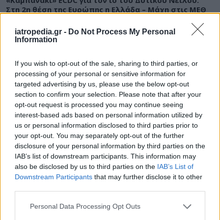
Στη 2η θέση της Ευρώπης η Ελλάδα – Μάχη στις ΜΕΘ
για οκτώ ασθενείς
iatropedia.gr -
Do Not Process My Personal
Information
If you wish to opt-out of the sale, sharing to third parties, or
ΕΙΔΗΣΕΙΣ
10 Αυγούστου 2026
10:15
processing of your personal or sensitive information for
targeted advertising by us, please use the below opt-out
Νοσοκομείο Βόλου: Δύο εκδοχές και μία ΕΔΕ για βίαιο
section to confirm your selection. Please note that after your
επεισόδιο – Με το μέρος των γιατρών ο Άδωνις
opt-out request is processed you may continue seeing
Γεωργιάδης
interest-based ads based on personal information utilized by
us or personal information disclosed to third parties prior to
your opt-out. You may separately opt-out of the further
disclosure of your personal information by third parties on the
ΔΙΑΤΡΟΦΗ
10 Αυγούστου 2026
09:30
IAB’s list of downstream participants. This information may
also be disclosed by us to third parties on the
IAB’s List of
Διαβήτης και καλοκαιρινά φρούτα: Ποια
Downstream Participants
that may further disclose it to other
επιτρέπονται και τι χρειάζεται προσοχή
third parties.
Personal Data Processing Opt Outs