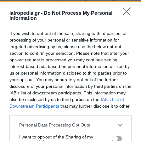
για διαβήτη και παχυσαρκία
iatropedia.gr -
Do Not Process My Personal
Information
If you wish to opt-out of the sale, sharing to third parties, or
ΕΙΔΗΣΕΙΣ
07 Αυγούστου 2026
19:33
processing of your personal or sensitive information for
targeted advertising by us, please use the below opt-out
ΙΣΑ: «Καμπανάκι» για τον ιό του Δυτικού Νείλου στην
Αττική – Τι ζητά από τις Αρχές
section to confirm your selection. Please note that after your
opt-out request is processed you may continue seeing
interest-based ads based on personal information utilized by
us or personal information disclosed to third parties prior to
your opt-out. You may separately opt-out of the further
ΔΙΑΤΡΟΦΗ
07 Αυγούστου 2026
19:06
disclosure of your personal information by third parties on the
IAB’s list of downstream participants. This information may
Κεχρί: Πώς μια ενισχυμένη ποικιλία μπορεί να
also be disclosed by us to third parties on the
IAB’s List of
«γεμίσει» σίδηρο τα παιδιά, χωρίς παρενέργειες
Downstream Participants
that may further disclose it to other
third parties.
Personal Data Processing Opt Outs
I want to opt-out of the Sharing of my