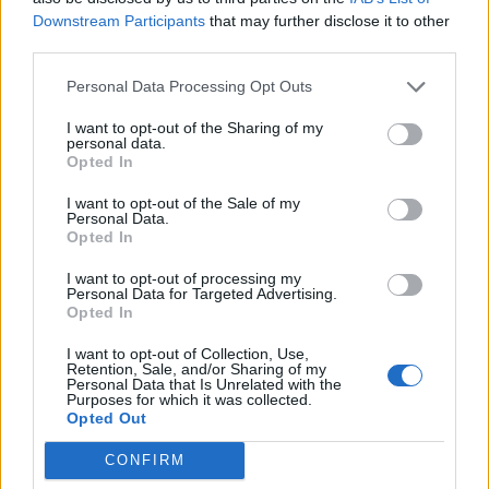
καταλυτικά την πορεία στο σχολείο
Downstream Participants
that may further disclose it to other
third parties.
Η βία, ο εθισμός και η κακοποίηση μπορούν να
κρατήσουν τα παιδιά ένα βήμα πίσω από τα
Personal Data Processing Opt Outs
υπόλοιπα όσον...
I want to opt-out of the Sharing of my
personal data.
Opted In
I want to opt-out of the Sale of my
Personal Data.
Opted In
I want to opt-out of processing my
Personal Data for Targeted Advertising.
Opted In
27 Μαΐου 2025
18:15
I want to opt-out of Collection, Use,
Retention, Sale, and/or Sharing of my
Η μείωση του θορύβου στις αίθουσες
Personal Data that Is Unrelated with the
Purposes for which it was collected.
διδασκαλίας βοηθάει τα παιδιά να είναι
Opted Out
πιο ήρεμα
CONFIRM
Η πρώτη μέρα στο νηπιαγωγείο μπορεί να είναι