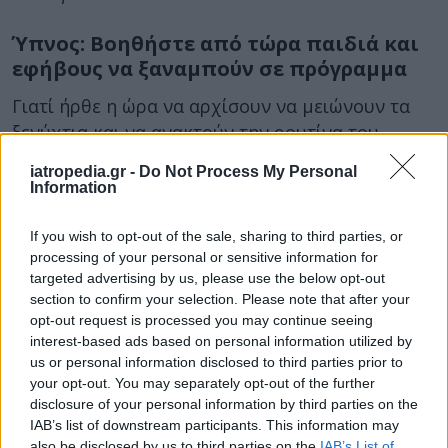
Ύπνος: Βοηθήστε από τώρα παιδιά και
εφήβους να ξαναμπούν σε πρόγραμμα
Γιατί ήρθε η ώρα να αρχίσουν να μειώνουν τα
ξενύχτια και να ανακτούν την ρουτίνα του
ύπνου τους.
iatropedia.gr -
Do Not Process My Personal
Information
If you wish to opt-out of the sale, sharing to third parties, or
processing of your personal or sensitive information for
targeted advertising by us, please use the below opt-out
section to confirm your selection. Please note that after your
opt-out request is processed you may continue seeing
interest-based ads based on personal information utilized by
26 Ιουνίου 2025
17:20
us or personal information disclosed to third parties prior to
your opt-out. You may separately opt-out of the further
disclosure of your personal information by third parties on the
Ακόμη κι ένα μόνο τραυματικό γεγονός
IAB’s list of downstream participants. This information may
στην παιδική ηλικία επηρεάζει
also be disclosed by us to third parties on the
IAB’s List of