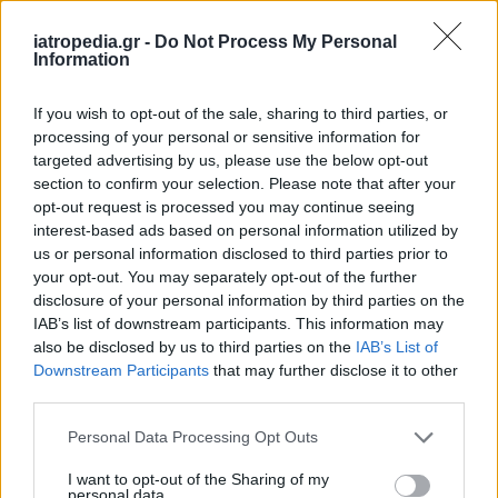
Κέντρο Υγείας
iatropedia.gr -
Do Not Process My Personal
Information
If you wish to opt-out of the sale, sharing to third parties, or
ΥΓΕΙΑ
05 Αυγούστου 2026
20:01
processing of your personal or sensitive information for
Πώς στυτική λειτουργία και σπέρμα «πλήττονται»
targeted advertising by us, please use the below opt-out
από τη ζέστη – Μέτρα προστασίας στις διακοπές
section to confirm your selection. Please note that after your
opt-out request is processed you may continue seeing
interest-based ads based on personal information utilized by
us or personal information disclosed to third parties prior to
your opt-out. You may separately opt-out of the further
ΕΙΔΗΣΕΙΣ
05 Αυγούστου 2026
19:31
disclosure of your personal information by third parties on the
IAB’s list of downstream participants. This information may
Γλυφάδα: Επιχείρηση διάσωσης 45χρονου που
also be disclosed by us to third parties on the
IAB’s List of
παρασύρθηκε στα ανοιχτά
Downstream Participants
that may further disclose it to other
third parties.
Personal Data Processing Opt Outs
I want to opt-out of the Sharing of my
personal data.