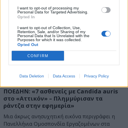
ήταν η πρόσφατη εφημερία του Νοσοκομείου
I want to opt-out of processing my
"Αττικόν", με τους εργαζόμενους να
Personal Data for Targeted Advertising.
Opted In
καταγράφουν...
I want to opt-out of Collection, Use,
Retention, Sale, and/or Sharing of my
Personal Data that Is Unrelated with the
Purposes for which it was collected.
Opted Out
CONFIRM
01 Ιουνίου 2022
11:45
Data Deletion
Data Access
Privacy Policy
ΠΟΕΔΗΝ: «7 ασθενείς με Candida auris
στο «Αττικόν» – Πλημμύρισαν τα
ράντζα στην εφημερία»
Μια άκρως ανησυχητική εικόνα περιγράφει η
Πανελλήνια Ομοσπονδία Εργαζομένων στα