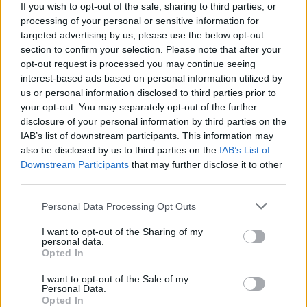
If you wish to opt-out of the sale, sharing to third parties, or
υπήρχε διαθέσιμο στη χθεσινή εφημερία του
processing of your personal or sensitive information for
Νοσοκομείου "Αττικόν" καθώς, σύμφωνα με
targeted advertising by us, please use the below opt-out
τους εργαζόμενους,...
section to confirm your selection. Please note that after your
opt-out request is processed you may continue seeing
interest-based ads based on personal information utilized by
us or personal information disclosed to third parties prior to
your opt-out. You may separately opt-out of the further
disclosure of your personal information by third parties on the
IAB’s list of downstream participants. This information may
also be disclosed by us to third parties on the
IAB’s List of
Downstream Participants
that may further disclose it to other
third parties.
04 Νοεμβρίου 2022
13:07
Personal Data Processing Opt Outs
Αττικόν: Ξεκίνησαν οι εφημερίες του
I want to opt-out of the Sharing of my
«τρόμου» με δεκάδες φορεία στους
personal data.
διαδρόμους – Αύξηση στα κρούσματα
Opted In
αναπνευστικών λοιμώξεων
I want to opt-out of the Sale of my
Personal Data.
Μία από τις χειρότερες των τελευταίων μηνών,
Opted In