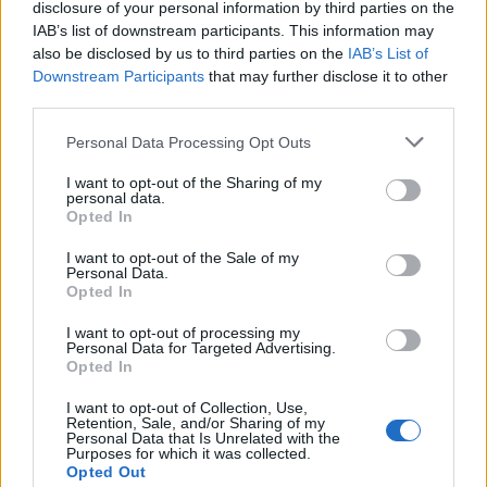
disclosure of your personal information by third parties on the
«Καμπανάκι» ECDC για τον ιό του Δυτικού Νείλου:
IAB’s list of downstream participants. This information may
Στη 2η θέση της Ευρώπης η Ελλάδα – Μάχη στις ΜΕΘ
also be disclosed by us to third parties on the
IAB’s List of
για οκτώ ασθενείς
Downstream Participants
that may further disclose it to other
third parties.
Personal Data Processing Opt Outs
ΕΙΔΗΣΕΙΣ
10 Αυγούστου 2026
10:15
I want to opt-out of the Sharing of my
personal data.
Νοσοκομείο Βόλου: Δύο εκδοχές και μία ΕΔΕ για βίαιο
Opted In
επεισόδιο – Με το μέρος των γιατρών ο Άδωνις
Γεωργιάδης
I want to opt-out of the Sale of my
Personal Data.
Opted In
I want to opt-out of processing my
Personal Data for Targeted Advertising.
Opted In
I want to opt-out of Collection, Use,
Retention, Sale, and/or Sharing of my
Personal Data that Is Unrelated with the
Purposes for which it was collected.
Opted Out