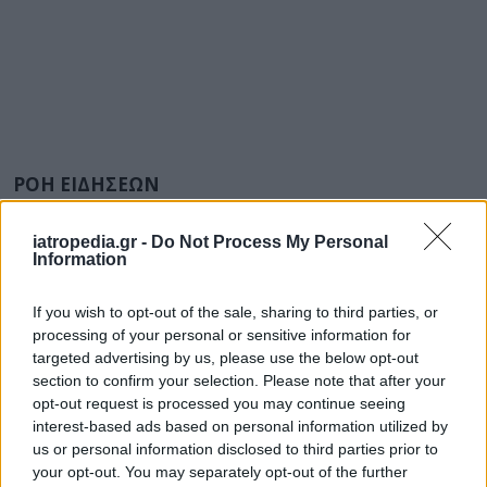
ΡΟΗ ΕΙΔΗΣΕΩΝ
iatropedia.gr -
Do Not Process My Personal
Information
ΥΓΕΙΑ
10 Αυγούστου 2026
12:56
If you wish to opt-out of the sale, sharing to third parties, or
Φυσικοθεραπεία: Η κίνηση δεν είναι μόνο
processing of your personal or sensitive information for
αποκατάσταση, αλλά πρόληψη και μακροζωία
targeted advertising by us, please use the below opt-out
section to confirm your selection. Please note that after your
opt-out request is processed you may continue seeing
interest-based ads based on personal information utilized by
us or personal information disclosed to third parties prior to
ΕΙΔΗΣΕΙΣ
10 Αυγούστου 2026
11:31
your opt-out. You may separately opt-out of the further