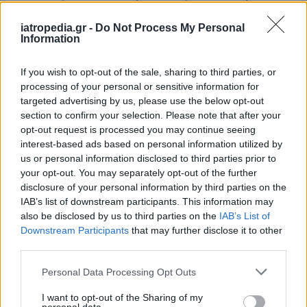
για διαβήτη και παχυσαρκία
iatropedia.gr -
Do Not Process My Personal
Information
If you wish to opt-out of the sale, sharing to third parties, or
ΕΙΔΗΣΕΙΣ
07 Αυγούστου 2026
19:33
processing of your personal or sensitive information for
targeted advertising by us, please use the below opt-out
ΙΣΑ: «Καμπανάκι» για τον ιό του Δυτικού Νείλου στην
Αττική – Τι ζητά από τις Αρχές
section to confirm your selection. Please note that after your
opt-out request is processed you may continue seeing
interest-based ads based on personal information utilized by
us or personal information disclosed to third parties prior to
your opt-out. You may separately opt-out of the further
ΔΙΑΤΡΟΦΗ
07 Αυγούστου 2026
19:06
disclosure of your personal information by third parties on the
IAB’s list of downstream participants. This information may
Κεχρί: Πώς μια ενισχυμένη ποικιλία μπορεί να
also be disclosed by us to third parties on the
IAB’s List of
«γεμίσει» σίδηρο τα παιδιά, χωρίς παρενέργειες
Downstream Participants
that may further disclose it to other
third parties.
Personal Data Processing Opt Outs
I want to opt-out of the Sharing of my