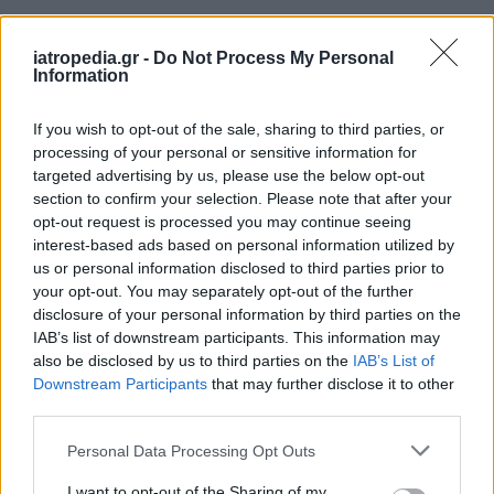
iatropedia.gr -
Do Not Process My Personal
Information
If you wish to opt-out of the sale, sharing to third parties, or
processing of your personal or sensitive information for
targeted advertising by us, please use the below opt-out
section to confirm your selection. Please note that after your
opt-out request is processed you may continue seeing
interest-based ads based on personal information utilized by
us or personal information disclosed to third parties prior to
your opt-out. You may separately opt-out of the further
disclosure of your personal information by third parties on the
ΡΟΗ ΕΙΔΗΣΕΩΝ
IAB’s list of downstream participants. This information may
also be disclosed by us to third parties on the
IAB’s List of
Downstream Participants
that may further disclose it to other
third parties.
ΕΙΔΗΣΕΙΣ
10 Αυγούστου 2026
14:45
Personal Data Processing Opt Outs
«Δικαίωμα στη Λήθη» για τα άτομα με ιστορικό
I want to opt-out of the Sharing of my