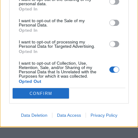
καρκίνου στην Ελλάδα – Τι προβλέπει ο νέος νόμος
personal data.
Opted In
I want to opt-out of the Sale of my
Personal Data.
Opted In
ΥΓΕΙΑ
10 Αυγούστου 2026
14:05
I want to opt-out of processing my
Μπορεί η vegan διατροφή να επιβραδύνει τη
Personal Data for Targeted Advertising.
βιολογική γήρανση; Τι έδειξε νέα μελέτη
Opted In
I want to opt-out of Collection, Use,
Retention, Sale, and/or Sharing of my
Personal Data that Is Unrelated with the
Purposes for which it was collected.
Opted Out
ΥΓΕΙΑ
10 Αυγούστου 2026
12:56
CONFIRM
Φυσικοθεραπεία: Η κίνηση δεν είναι μόνο
αποκατάσταση, αλλά πρόληψη και μακροζωία
Data Deletion
Data Access
Privacy Policy