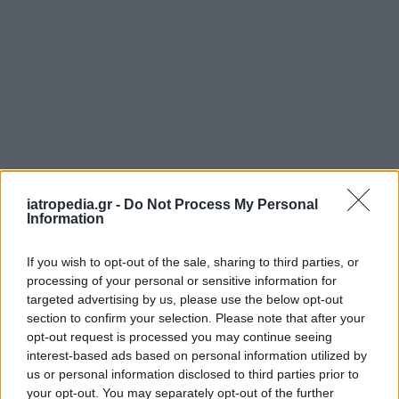
ΡΟΗ ΕΙΔΗΣΕΩΝ
iatropedia.gr -
Do Not Process My Personal
Information
If you wish to opt-out of the sale, sharing to third parties, or
processing of your personal or sensitive information for
ΥΓΕΙΑ
07 Αυγούστου 2026
20:01
targeted advertising by us, please use the below opt-out
section to confirm your selection. Please note that after your
Καύσωνας: Οι κίνδυνοι για όσους κάνουν θεραπεία
για διαβήτη και παχυσαρκία
opt-out request is processed you may continue seeing
interest-based ads based on personal information utilized by
us or personal information disclosed to third parties prior to
your opt-out. You may separately opt-out of the further