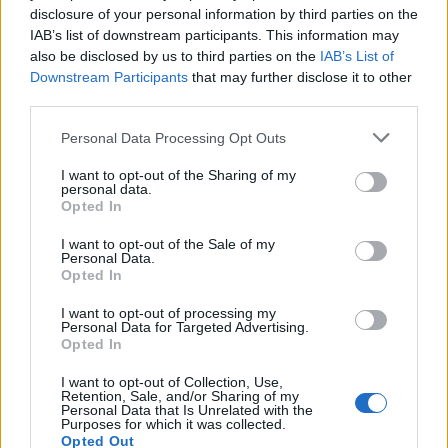
disclosure of your personal information by third parties on the
ΕΙΔΗΣΕΙΣ
07 Αυγούστου 2026
19:33
IAB’s list of downstream participants. This information may
also be disclosed by us to third parties on the
IAB’s List of
ΙΣΑ: «Καμπανάκι» για τον ιό του Δυτικού Νείλου στην
Downstream Participants
that may further disclose it to other
Αττική – Τι ζητά από τις Αρχές
third parties.
Personal Data Processing Opt Outs
I want to opt-out of the Sharing of my
personal data.
ΔΙΑΤΡΟΦΗ
07 Αυγούστου 2026
19:06
Opted In
Κεχρί: Πώς μια ενισχυμένη ποικιλία μπορεί να
I want to opt-out of the Sale of my
«γεμίσει» σίδηρο τα παιδιά, χωρίς παρενέργειες
Personal Data.
Opted In
I want to opt-out of processing my
Personal Data for Targeted Advertising.
Opted In
I want to opt-out of Collection, Use,
Retention, Sale, and/or Sharing of my
Personal Data that Is Unrelated with the
Purposes for which it was collected.
Opted Out