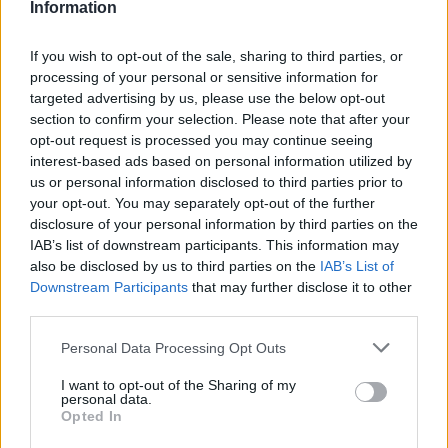
Information
If you wish to opt-out of the sale, sharing to third parties, or
ΔΙΑΤΡΟΦΗ
07 Αυγούστου 2026
19:06
processing of your personal or sensitive information for
targeted advertising by us, please use the below opt-out
Κεχρί: Πώς μια ενισχυμένη ποικιλία μπορεί να
section to confirm your selection. Please note that after your
«γεμίσει» σίδηρο τα παιδιά, χωρίς παρενέργειες
opt-out request is processed you may continue seeing
interest-based ads based on personal information utilized by
us or personal information disclosed to third parties prior to
your opt-out. You may separately opt-out of the further
disclosure of your personal information by third parties on the
ΕΙΔΗΣΕΙΣ
07 Αυγούστου 2026
18:10
IAB’s list of downstream participants. This information may
also be disclosed by us to third parties on the
IAB’s List of
Άδωνις Γεωργιάδης από Γ.Ν. Ρόδου: Νέες προσλήψεις
και «πράσινο φως» για το Ακτινοθεραπευτικό
Downstream Participants
that may further disclose it to other
Κέντρο
third parties.
Personal Data Processing Opt Outs
I want to opt-out of the Sharing of my
personal data.
ΥΓΕΙΑ
07 Αυγούστου 2026
17:01
Opted In
Εξάνθημα μετά την πισίνα: Είναι αλλεργία ή