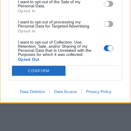
I want to opt-out of the Sale of my
ερεθισμός από το χλώριο; Τι εξηγεί αλλεργιολόγος
Personal Data.
Opted In
I want to opt-out of processing my
Personal Data for Targeted Advertising.
Opted In
I want to opt-out of Collection, Use,
Retention, Sale, and/or Sharing of my
Personal Data that Is Unrelated with the
Purposes for which it was collected.
Opted Out
CONFIRM
Data Deletion
Data Access
Privacy Policy