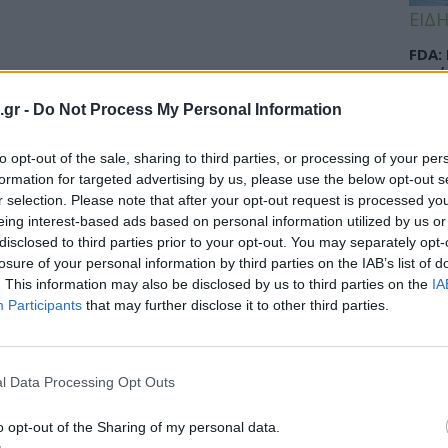
ΕΙΔΗ
FDA:
κατά
αποτ
.gr -
Do Not Process My Personal Information
to opt-out of the sale, sharing to third parties, or processing of your per
formation for targeted advertising by us, please use the below opt-out s
ΕΙΔΗ
r selection. Please note that after your opt-out request is processed y
eing interest-based ads based on personal information utilized by us or
Αντό
disclosed to third parties prior to your opt-out. You may separately opt-
το κ
losure of your personal information by third parties on the IAB’s list of
στη 
. This information may also be disclosed by us to third parties on the
IA
Participants
that may further disclose it to other third parties.
ΠΑΙΔ
l Data Processing Opt Outs
Παγκ
Θηλα
o opt-out of the Sharing of my personal data.
πρώτ