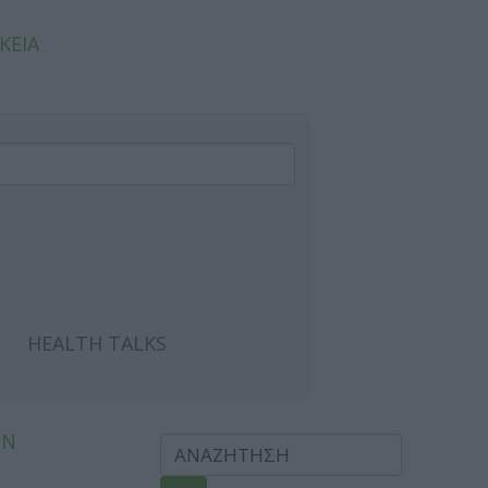
ΚΕΙΑ
HEALTH TALKS
ΩΝ