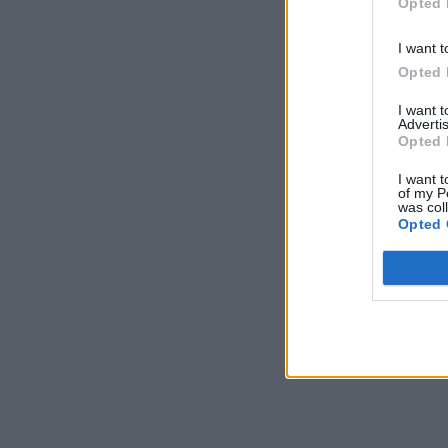
Opted 
I want t
Opted 
I want 
Advertis
Opted 
I want t
of my P
was col
Opted 