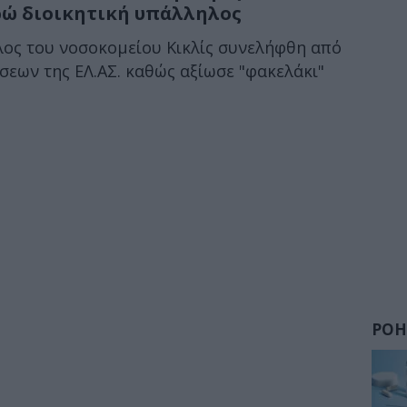
ρώ διοικητική υπάλληλος
ος του νοσοκομείου Κικλίς συνελήφθη από
εων της ΕΛ.ΑΣ. καθώς αξίωσε "φακελάκι"
ΡΟΗ