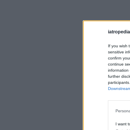
iatropedia
If you wish 
sensitive in
confirm you
continue se
information 
further disc
participants
Downstream 
Persona
I want t