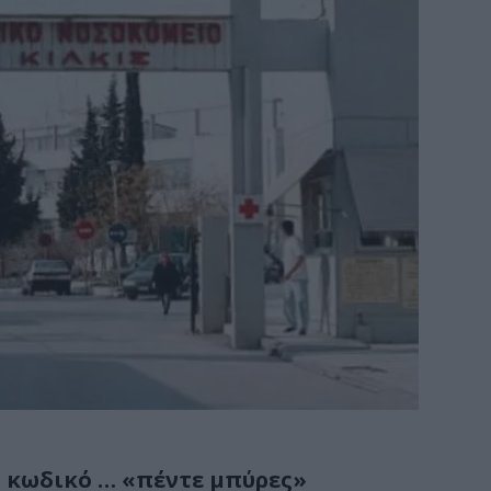
ν κωδικό … «πέντε μπύρες»