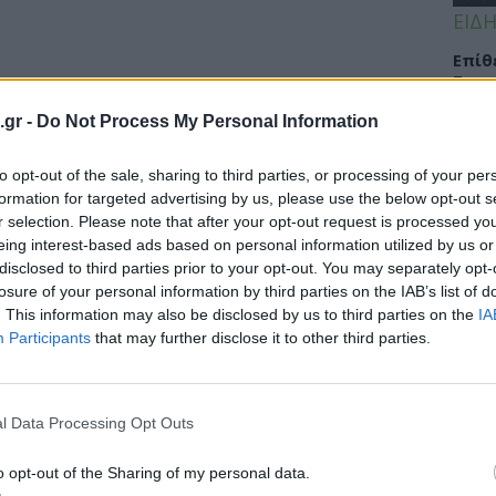
ΕΙΔΗ
Eπίθ
Σταυ
μαλλ
.gr -
Do Not Process My Personal Information
to opt-out of the sale, sharing to third parties, or processing of your per
formation for targeted advertising by us, please use the below opt-out s
ΕΙΔΗ
r selection. Please note that after your opt-out request is processed y
eing interest-based ads based on personal information utilized by us or
Νοσο
disclosed to third parties prior to your opt-out. You may separately opt-
τομο
losure of your personal information by third parties on the IAB’s list of
λειτ
. This information may also be disclosed by us to third parties on the
IA
Αυγ
Participants
that may further disclose it to other third parties.
l Data Processing Opt Outs
ΕΙΔΗ
Αλτσ
o opt-out of the Sharing of my personal data.
εφαρ