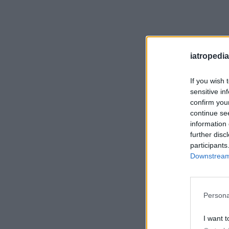
iatropedia
If you wish 
sensitive in
confirm you
continue se
information 
further disc
participants
Downstream 
Persona
I want t