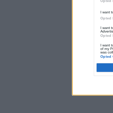
Opted 
I want t
Opted 
I want 
Advertis
Opted 
I want t
of my P
was col
Opted 