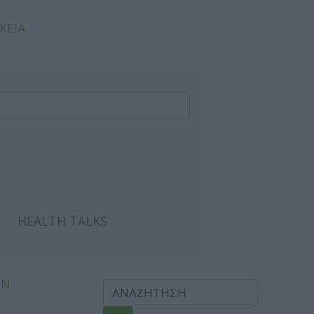
ΚΕΙΑ
HEALTH TALKS
ΩΝ