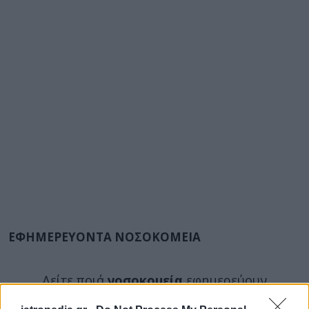
ΕΦΗΜΕΡΕΥΟΝΤΑ ΝΟΣΟΚΟΜΕΙΑ
Δείτε ποιά
νοσοκομεία
εφημερεύουν