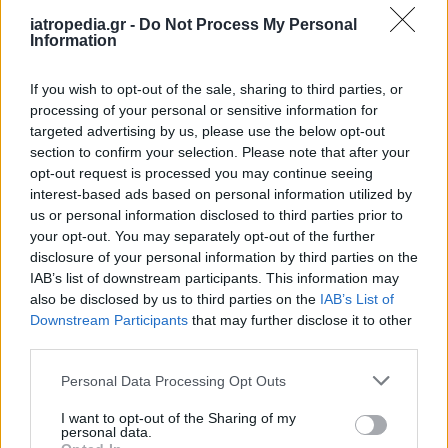
iatropedia.gr -
Do Not Process My Personal
Information
ΥΓΕΙΑ
05 Αυγούστου 2026
20:01
If you wish to opt-out of the sale, sharing to third parties, or
processing of your personal or sensitive information for
Πώς στυτική λειτουργία και σπέρμα «πλήττονται»
targeted advertising by us, please use the below opt-out
από τη ζέστη – Μέτρα προστασίας στις διακοπές
section to confirm your selection. Please note that after your
opt-out request is processed you may continue seeing
interest-based ads based on personal information utilized by
us or personal information disclosed to third parties prior to
your opt-out. You may separately opt-out of the further
ΕΙΔΗΣΕΙΣ
05 Αυγούστου 2026
19:31
disclosure of your personal information by third parties on the
Γλυφάδα: Επιχείρηση διάσωσης 45χρονου που
IAB’s list of downstream participants. This information may
παρασύρθηκε στα ανοιχτά
also be disclosed by us to third parties on the
IAB’s List of
Downstream Participants
that may further disclose it to other
third parties.
Personal Data Processing Opt Outs
I want to opt-out of the Sharing of my
personal data.