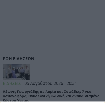
ΡΟΗ ΕΙΔΗΣΕΩΝ
ΕΙΔΗΣΕΙΣ
05 Αυγούστου 2026
20:31
Άδωνις Γεωργιάδης σε Λαμία και Σοφάδες: 7 νέα
ασθενοφόρα, Ογκολογική Κλινική και ανακαινισμένο
Κέντρο Υγείας