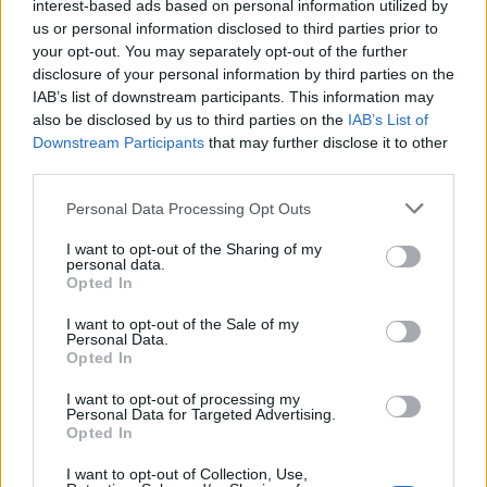
interest-based ads based on personal information utilized by
us or personal information disclosed to third parties prior to
your opt-out. You may separately opt-out of the further
disclosure of your personal information by third parties on the
IAB’s list of downstream participants. This information may
also be disclosed by us to third parties on the
IAB’s List of
12 Οκτωβρίου 2017
15:00
Downstream Participants
that may further disclose it to other
third parties.
Παγκόσμια Ημέρα Αρθρίτιδας: Οι 5
καλύτερες τροφές για τον πόνο της
Personal Data Processing Opt Outs
αρθρίτιδας
I want to opt-out of the Sharing of my
personal data.
Η Παγκόσμια Ημέρα Αρθρίτιδας είναι κάθε
Opted In
χρόνο στις 12 Οκτωβρίου. Ξεκίνησε με
I want to opt-out of the Sale of my
πρωτοβουλία του Διεθνούς Κέντρου Αρθρίτιδας
Personal Data.
Opted In
και Ρευματισμών...
I want to opt-out of processing my
Personal Data for Targeted Advertising.
Opted In
I want to opt-out of Collection, Use,