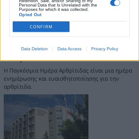
Retention, Sale, and/or Sharing of my
Personal Data that Is Unrelated with the
Purposes for which it was collected.
Opted Out
12 Οκτωβρίου 2017
14:00
CONFIRM
Παγκόσμια Ημέρα Αρθρίτιδας: Αίτια,
Data Deletion
Data Access
Privacy Policy
συμπτώματα και στοιχεία που
σοκάρουν
Η Παγκόσμια Ημέρα Αρθρίτιδας είναι μια ημέρα
ενημέρωσης και ευαισθητοποίησης για την
αρθρίτιδα.