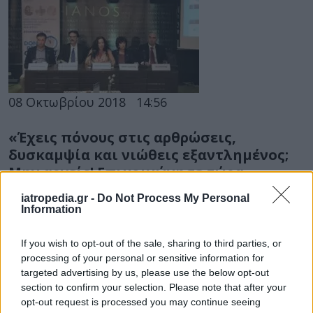
08 Οκτωβρίου 2018
14:56
«Έχεις πόνους στις αρθρώσεις,
δυσκαμψία και νιώθεις εξαντλημένος;
Μην αργείς! Επικοινώνησε τώρα»
Σημαντικά εργαλεία στην βελτίωση της
iatropedia.gr -
Do Not Process My Personal
Information
ποιότητας ζωής των ασθενών είναι η ιαματική
λουτροθεραπεία και η τεχνητή νοημοσύνη
If you wish to opt-out of the sale, sharing to third parties, or
(Artificial Intelligence).
processing of your personal or sensitive information for
targeted advertising by us, please use the below opt-out
section to confirm your selection. Please note that after your
opt-out request is processed you may continue seeing