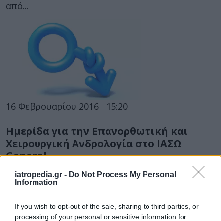
από...
16 Φεβρουαρίου 2016
15:20
Ημερίδα για την Επανορθωτική και
Χειρουργική Ανδρολογία στο ΙΑΣΩ
General
Επιστημονική Ημερίδα με θέμα «Από την
iatropedia.gr -
Do Not Process My Personal
Information
Ανδρολογία στη Γυναικολογία: Συνέργειες και
αντιθέσεις» διοργανώνεται από την Ουρολογική
If you wish to opt-out of the sale, sharing to third parties, or
Κλινική Επανορθωτικής...
processing of your personal or sensitive information for