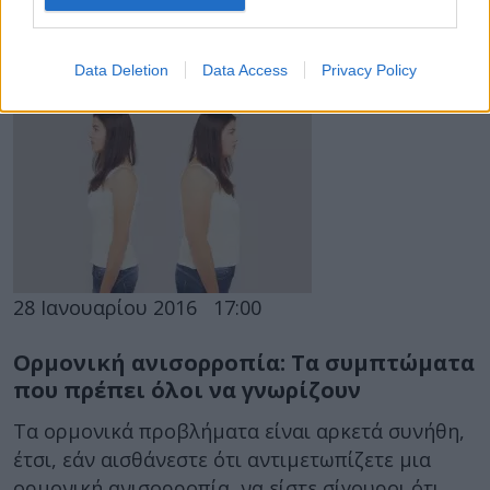
Μία έξυπνη επαναστατική συσκευή που θα
φοριέται στη κοιλιά για 24 ώρες θα συλλέγει
Data Deletion
Data Access
Privacy Policy
δείγματα στα οποία θα μετρώνται...
28 Ιανουαρίου 2016
17:00
Ορμονική ανισορροπία: Τα συμπτώματα
που πρέπει όλοι να γνωρίζουν
Τα ορμονικά προβλήματα είναι αρκετά συνήθη,
έτσι, εάν αισθάνεστε ότι αντιμετωπίζετε μια
ορμονική ανισορροπία, να είστε σίγουροι ότι