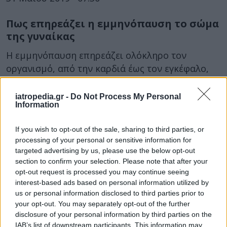
Πως επηρεάζει η εμμηνόπαυση το σώμα
της γυναίκας
Η εμμηνόπαυση επηρεάζει ολόκληρο τον
οργανισμό, από την καρδιά έως τον εγκέφαλο,
επειδή μειώνονται τα επίπεδα ορισμένων πολύ
σημαντικών...
iatropedia.gr -
Do Not Process My Personal
Information
If you wish to opt-out of the sale, sharing to third parties, or
processing of your personal or sensitive information for
targeted advertising by us, please use the below opt-out
section to confirm your selection. Please note that after your
opt-out request is processed you may continue seeing
interest-based ads based on personal information utilized by
us or personal information disclosed to third parties prior to
13 Νοεμβρίου 2017
14:41
your opt-out. You may separately opt-out of the further
disclosure of your personal information by third parties on the
Διαβήτης: Μια ορμονική καταιγίδα για
IAB’s list of downstream participants. This information may