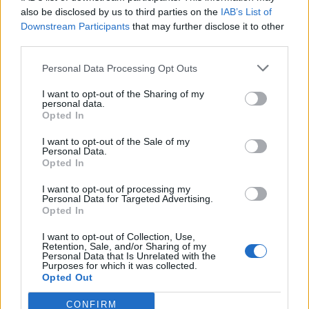
τις γυναίκες
also be disclosed by us to third parties on the
IAB’s List of
Downstream Participants
that may further disclose it to other
Η γυναίκα με Σακχαρώδη Διαβήτη (ΣΔ)
third parties.
παρουσιάζει ποικίλες ορμονικές διαταραχές,
Personal Data Processing Opt Outs
που δεν αφορούν μόνο τον μεταβολισμό, αλλά
επηρεάζουν όλους...
I want to opt-out of the Sharing of my
personal data.
Opted In
I want to opt-out of the Sale of my
Personal Data.
Opted In
I want to opt-out of processing my
Personal Data for Targeted Advertising.
Opted In
24 Οκτωβρίου 2016
14:58
I want to opt-out of Collection, Use,
Retention, Sale, and/or Sharing of my
Personal Data that Is Unrelated with the
Ένα βήμα πριν από την 24ωρη
Purposes for which it was collected.
Opted Out
καταγραφή ορμονών Ευρωπαίοι
επιστήμονες
CONFIRM