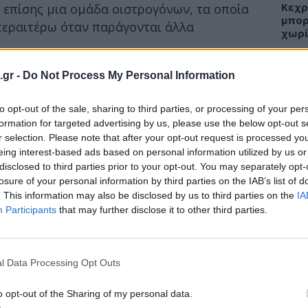
Κεχρ
 επίσης μια ομάδα οιστρογόνων, τα οποία
μπορ
περαιτέρω όταν παράγονται άλλα
χωρί
αι πέντε φορές μεγαλύτερη συγκέντρωση σε
.gr -
Do Not Process My Personal Information
ς μεγαλύτερη συγκέντρωση στο βούτυρο.
ΕΙΔΗ
to opt-out of the sale, sharing to third parties, or processing of your per
εροειδείς ορμόνες στη διατροφή μας, περίπου τα
formation for targeted advertising by us, please use the below opt-out s
στεροειδή θηλυκών ορμονών προέρχονται από
Άδων
r selection. Please note that after your opt-out request is processed y
όλοιπα να κατανέμονται ομοιόμορφα μεταξύ
προσ
eing interest-based ads based on personal information utilized by us or
Ακτι
disclosed to third parties prior to your opt-out. You may separately opt-
νολο του κρέατος μαζί, κάτι που είναι
losure of your personal information by third parties on the IAB’s list of
είας από την ωοθήκη της κότας. Μεταξύ των
. This information may also be disclosed by us to third parties on the
IA
τε τις ίδιες ορμόνες από το λευκό κρέας
Participants
that may further disclose it to other third parties.
ΥΓΕΙ
από το χοιρινό και το βόειο κρέας. Και αυτό
, όχι από ενέσεις ορμονών όπως η αυξητική
Εξάν
αλλε
l Data Processing Opt Outs
αυτά δεν έχει σημασία αν το κρέας είναι
εξηγ
ώα παράγουν ορμόνες επειδή είναι ζώα, οι
o opt-out of the Sharing of my personal data.
υσικό τρόπο στα ζωικά προϊόντα.