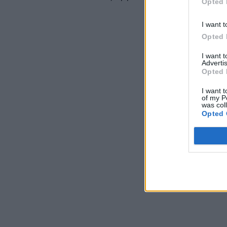
Opted 
I want t
Opted 
I want 
Advertis
Opted 
I want t
of my P
was col
Opted 