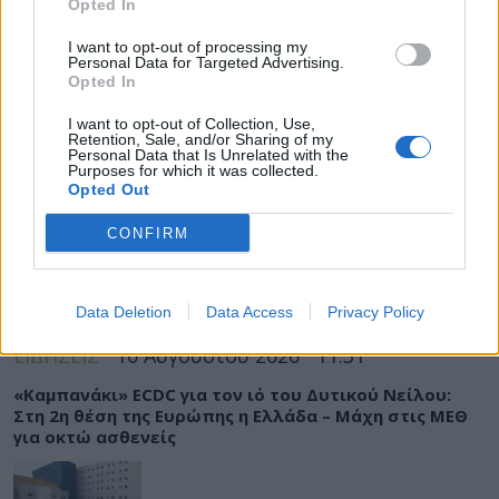
Opted In
I want to opt-out of processing my
ΡΟΗ ΕΙΔΗΣΕΩΝ
Personal Data for Targeted Advertising.
Opted In
I want to opt-out of Collection, Use,
Retention, Sale, and/or Sharing of my
Personal Data that Is Unrelated with the
Purposes for which it was collected.
ΥΓΕΙΑ
10 Αυγούστου 2026
12:56
Opted Out
Φυσικοθεραπεία: Η κίνηση δεν είναι μόνο
CONFIRM
αποκατάσταση, αλλά πρόληψη και μακροζωία
Data Deletion
Data Access
Privacy Policy
ΕΙΔΗΣΕΙΣ
10 Αυγούστου 2026
11:31
«Καμπανάκι» ECDC για τον ιό του Δυτικού Νείλου:
Στη 2η θέση της Ευρώπης η Ελλάδα – Μάχη στις ΜΕΘ
για οκτώ ασθενείς