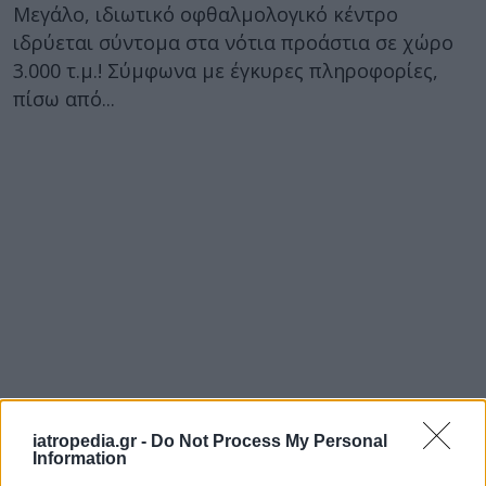
Μεγάλο, ιδιωτικό οφθαλμολογικό κέντρο
ιδρύεται σύντομα στα νότια προάστια σε χώρο
3.000 τ.μ.! Σύμφωνα με έγκυρες πληροφορίες,
πίσω από...
iatropedia.gr -
Do Not Process My Personal
Information