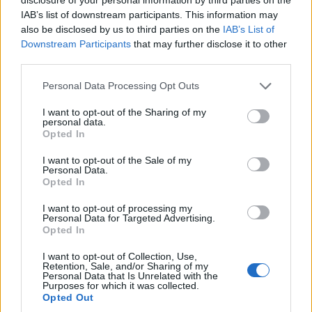
μονάδες στα νοσοκομεία Άγιος Σάββας της
IAB’s list of downstream participants. This information may
Αθήνας και Θεαγένειο στη Θεσσαλονίκη.
also be disclosed by us to third parties on the
IAB’s List of
Downstream Participants
that may further disclose it to other
Φωτογραφία: Eurokinissi
third parties.
Personal Data Processing Opt Outs
I want to opt-out of the Sharing of my
personal data.
Opted In
I want to opt-out of the Sale of my
Personal Data.
Opted In
I want to opt-out of processing my
Personal Data for Targeted Advertising.
Opted In
I want to opt-out of Collection, Use,
Facebook
Twitter
Retention, Sale, and/or Sharing of my
Personal Data that Is Unrelated with the
Purposes for which it was collected.
Tags:
ΜΟΝΑΔΑ ΗΜΕΡΗΣΙΑΣ ΝΟΣΗΛΕΙΑΣ
,
ΝΙΚΟΣ
Opted Out
ΚΟΥΡΚΟΥΛΟΣ