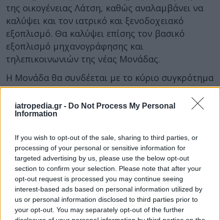
της οικογένειας Λάτση, καθώς αναλαμβάνει να
καλύψει και τον ιατρικό και ξενοδοχειακό
εξοπλισμό. Θα καλύψει επίσης τον βασικό
εξοπλισμό μηχανογράφησης και
τηλεπικοινωνιών της νέας Μονάδας.
Η Μονάδα θα συνδέεται με το κύριο συγκρότημα
του Πανεπιστημιακού Νοσοκομείου με ανοικτό
αλλά στεγασμένο διάδρομο. Η δωρεά θα καλύψει
iatropedia.gr -
Do Not Process My Personal
Information
και αυτό το κόστος, καθώς και το κόστος
διαμόρφωσης του περιβάλλοντος χώρου και 40
If you wish to opt-out of the sale, sharing to third parties, or
θέσεων πάρκινγκ.
processing of your personal or sensitive information for
targeted advertising by us, please use the below opt-out
Το συνολικό ύψος της δωρεάς ανέρχεται σε 15
section to confirm your selection. Please note that after your
εκατομμύρια ευρώ. Είναι η τρίτη Μονάδα
opt-out request is processed you may continue seeing
Ημερήσιας Νοσηλείας για ογκολογικούς
interest-based ads based on personal information utilized by
ασθενείς που κάνει δωρεά η οικογένεια Λάτση
us or personal information disclosed to third parties prior to
στο ΕΣΥ. Έχουν προηγηθεί οι αντίστοιχες
your opt-out. You may separately opt-out of the further
disclosure of your personal information by third parties on the