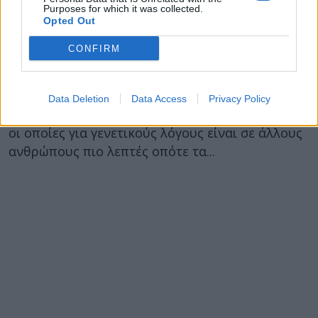
Purposes for which it was collected.
Opted Out
08 Ιουλίου 2015
13:01
CONFIRM
Προστατέψτε και φροντίστε σωστά τα
νύχια σας
Data Deletion
Data Access
Privacy Policy
Τα νύχια αποτελούνται από κεράτινες στιβάδες
οι οποίες για γενετικούς λόγους είναι σε άλλους
ανθρώπους πιο λεπτές οπότε τα...