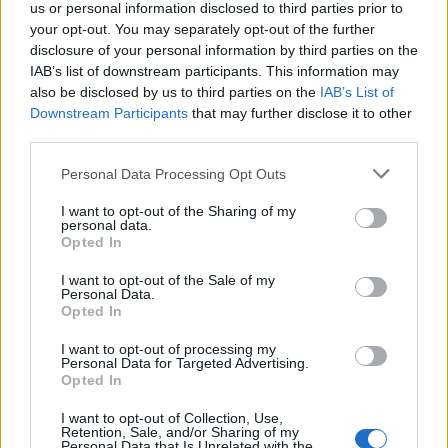
us or personal information disclosed to third parties prior to
your opt-out. You may separately opt-out of the further
disclosure of your personal information by third parties on the
IAB’s list of downstream participants. This information may
also be disclosed by us to third parties on the
IAB’s List of
06 Ιουλίου 2016
14:17
Downstream Participants
that may further disclose it to other
third parties.
Επικαιροποιούνται οι δοσολογίες
φαρμάκου για την μυκητίαση
Personal Data Processing Opt Outs
I want to opt-out of the Sharing of my
Οι πληροφορίες του προϊόντος Noxafil
personal data.
επικαιροποιούνται προκειμένου να ενισχυθούν
Opted In
οι υπάρχουσες προειδοποιήσεις σχετικά με το
I want to opt-out of the Sale of my
ότι οι δυο μορφές...
Personal Data.
Opted In
I want to opt-out of processing my
Personal Data for Targeted Advertising.
Opted In
I want to opt-out of Collection, Use,
Retention, Sale, and/or Sharing of my
Personal Data that Is Unrelated with the