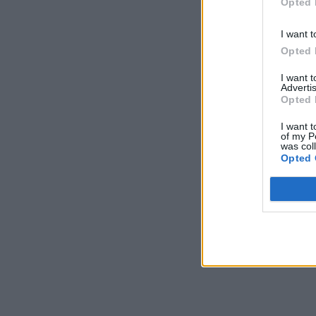
Opted 
I want t
Opted 
I want 
Advertis
Opted 
I want t
of my P
was col
Opted 