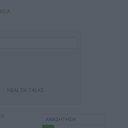
ΚΕΙΑ
HEALTH TALKS
ΩΝ