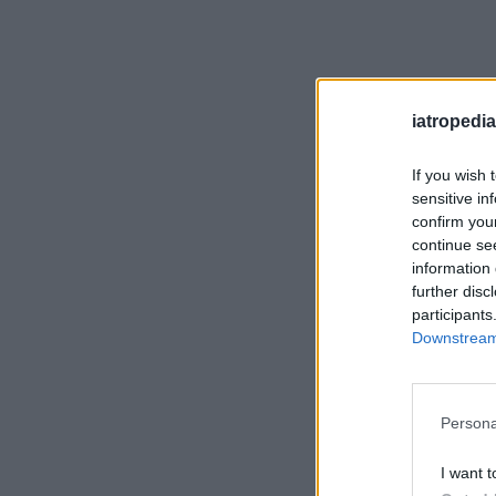
iatropedia
If you wish 
sensitive in
confirm you
continue se
information 
further disc
participants
Downstream 
Persona
I want t