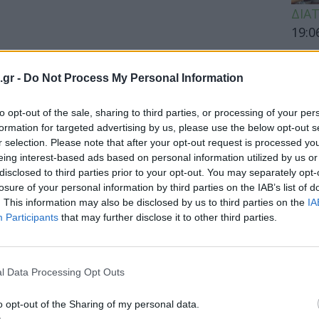
ΔΙΑ
19:0
Πώς 
«γεμ
.gr -
Do Not Process My Personal Information
επιβ
to opt-out of the sale, sharing to third parties, or processing of your per
formation for targeted advertising by us, please use the below opt-out s
r selection. Please note that after your opt-out request is processed y
ΕΙΔΗ
eing interest-based ads based on personal information utilized by us or
disclosed to third parties prior to your opt-out. You may separately opt-
Άδων
losure of your personal information by third parties on the IAB’s list of
προσ
. This information may also be disclosed by us to third parties on the
IA
Ακτι
Participants
that may further disclose it to other third parties.
l Data Processing Opt Outs
ΥΓΕΙ
o opt-out of the Sharing of my personal data.
Εξάν