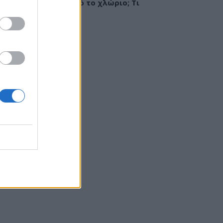
ργία ή ερεθισμός από το χλώριο; Τι
εί αλλεργιολόγος