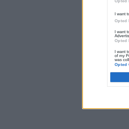
Opted 
I want t
Opted 
I want 
Advertis
Opted 
I want t
of my P
was col
Opted 