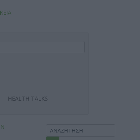
ΚΕΙΑ
HEALTH TALKS
ΩΝ