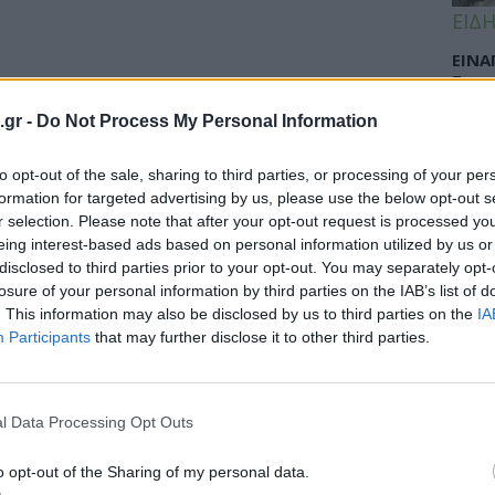
ΕΙΔΗ
ΕΙΝΑ
Σισμ
εφημ
.gr -
Do Not Process My Personal Information
to opt-out of the sale, sharing to third parties, or processing of your per
τικές συμβουλές για τις γυναίκες με
formation for targeted advertising by us, please use the below opt-out s
ΠΑΙΔ
r selection. Please note that after your opt-out request is processed y
eing interest-based ads based on personal information utilized by us or
Σταφ
 ασθένεια που προσβάλει τις γυναίκες και σε
disclosed to third parties prior to your opt-out. You may separately opt-
καλο
οιμώξεων. Πρόκειται...
losure of your personal information by third parties on the IAB’s list of
στα 
. This information may also be disclosed by us to third parties on the
IA
Participants
that may further disclose it to other third parties.
TIPS
l Data Processing Opt Outs
Ελλη
από 
o opt-out of the Sharing of my personal data.
στο 