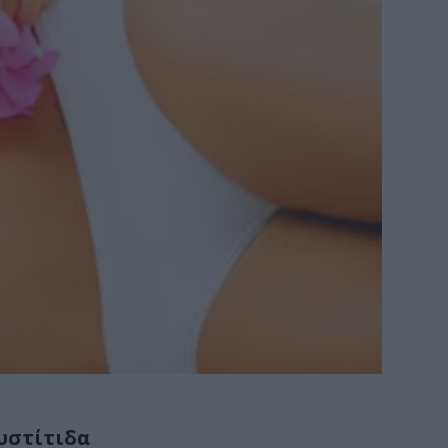
υστίτιδα