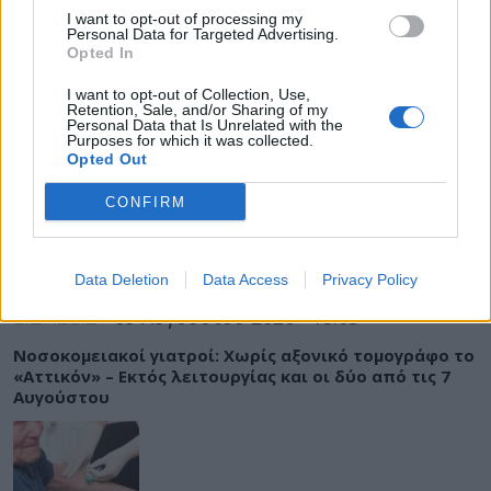
ΡΟΗ ΕΙΔΗΣΕΩΝ
I want to opt-out of processing my
Personal Data for Targeted Advertising.
Opted In
I want to opt-out of Collection, Use,
Retention, Sale, and/or Sharing of my
ΕΙΔΗΣΕΙΣ
09 Αυγούστου 2026
15:06
Personal Data that Is Unrelated with the
Purposes for which it was collected.
Eπίθεση σε νοσηλεύτρια στον «Ερυθρό Σταυρό»:
Opted Out
Ασθενής την άρπαξε από τα μαλλιά και την χτύπησε
σε πόρτες
CONFIRM
Data Deletion
Data Access
Privacy Policy
ΕΙΔΗΣΕΙΣ
09 Αυγούστου 2026
15:03
Νοσοκομειακοί γιατροί: Χωρίς αξονικό τομογράφο το
«Αττικόν» – Εκτός λειτουργίας και οι δύο από τις 7
Αυγούστου