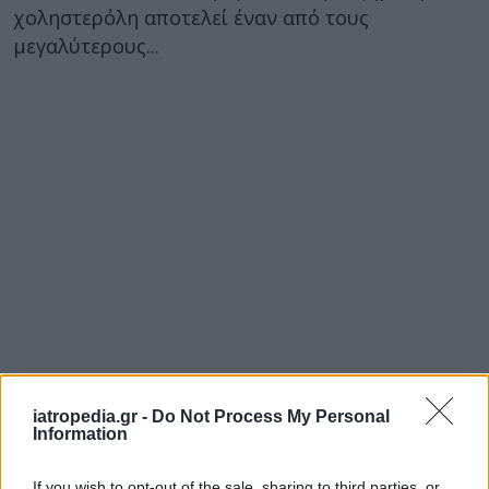
χοληστερόλη αποτελεί έναν από τους
μεγαλύτερους...
iatropedia.gr -
Do Not Process My Personal
Information
If you wish to opt-out of the sale, sharing to third parties, or