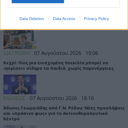
Data Deletion
Data Access
Privacy Policy
ΡΟΗ ΕΙΔΗΣΕΩΝ
ΔΙΑΤΡΟΦΗ
07 Αυγούστου 2026
19:06
Κεχρί: Πώς μια ενισχυμένη ποικιλία μπορεί να
«γεμίσει» σίδηρο τα παιδιά, χωρίς παρενέργειες
ΕΙΔΗΣΕΙΣ
07 Αυγούστου 2026
18:10
Άδωνις Γεωργιάδης από Γ.Ν. Ρόδου: Νέες προσλήψεις
και «πράσινο φως» για το Ακτινοθεραπευτικό
Κέντρο