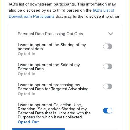
IAB’s list of downstream participants. This information may
also be disclosed by us to third parties on the
IAB’s List of
Downstream Participants
that may further disclose it to other
third parties.
Personal Data Processing Opt Outs
ΡΟΗ ΕΙΔΗΣΕΩΝ
I want to opt-out of the Sharing of my
personal data.
Opted In
I want to opt-out of the Sale of my
Personal Data.
ΕΙΔΗΣΕΙΣ
06 Αυγούστου 2026
16:47
Opted In
Νοσοκομείο Ζακύνθου: Οκτώ γυναίκες στα Επείγοντα
I want to opt-out of processing my
με αναφορές για βιασμό, σύμφωνα με την ΠΟΕΔΗΝ
Personal Data for Targeted Advertising.
Opted In
I want to opt-out of Collection, Use,
Retention, Sale, and/or Sharing of my
Personal Data that Is Unrelated with the
ΕΙΔΗΣΕΙΣ
06 Αυγούστου 2026
15:54
Purposes for which it was collected.
Opted Out
FDA: Ενέκρινε το πρώτο εμβόλιο mRNA κατά της