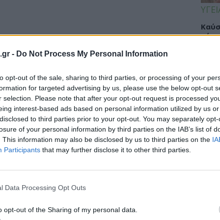
ΥΓΕΙ
Καύσ
κάνο
παχ
.gr -
Do Not Process My Personal Information
to opt-out of the sale, sharing to third parties, or processing of your per
formation for targeted advertising by us, please use the below opt-out s
ΕΙΔΗ
r selection. Please note that after your opt-out request is processed y
νδοκρινολόγων για όσους έχουν
eing interest-based ads based on personal information utilized by us or
ΙΣΑ:
disclosed to third parties prior to your opt-out. You may separately opt-
Νείλ
losure of your personal information by third parties on the IAB’s list of
Αρχέ
. This information may also be disclosed by us to third parties on the
IA
είς με Hashimoto, Grave's και οποιαδήποτε
Participants
that may further disclose it to other third parties.
ι και πότε ανήκουν...
ΔΙΑ
l Data Processing Opt Outs
19:0
o opt-out of the Sharing of my personal data.
Κεχρ