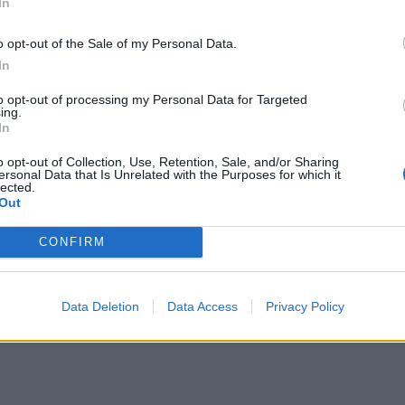
In
μπορ
χωρί
o opt-out of the Sale of my Personal Data.
In
to opt-out of processing my Personal Data for Targeted
ά αυτοάνοσα νοσήματα
ing.
In
όσος του Grave's και ο σακχαρώδης
o opt-out of Collection, Use, Retention, Sale, and/or Sharing
ωστά ενδοκρινικά...
ersonal Data that Is Unrelated with the Purposes for which it
lected.
Out
CONFIRM
Data Deletion
Data Access
Privacy Policy