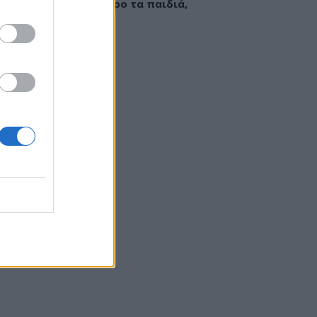
εί να «γεμίσει» σίδηρο τα παιδιά,
ς παρενέργειες