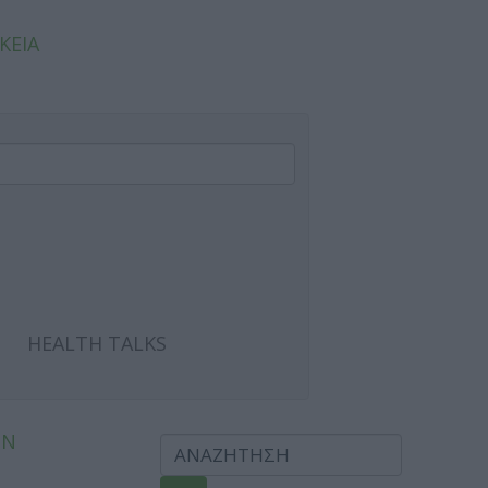
ΚΕΙΑ
HEALTH TALKS
ΩΝ