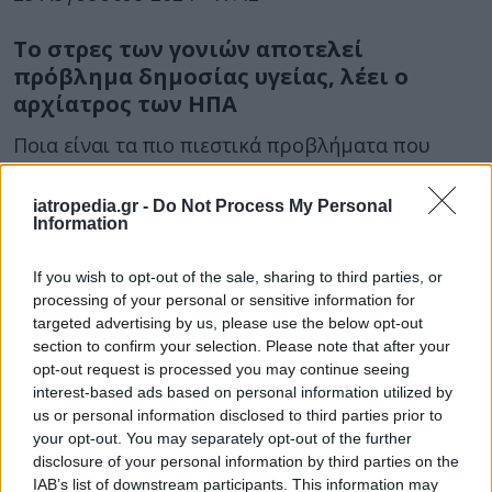
Το στρες των γονιών αποτελεί
πρόβλημα δημοσίας υγείας, λέει ο
αρχίατρος των ΗΠΑ
Ποια είναι τα πιο πιεστικά προβλήματα που
αντιμετωπίζουν στην καθημερινότητά τους.
iatropedia.gr -
Do Not Process My Personal
Information
If you wish to opt-out of the sale, sharing to third parties, or
processing of your personal or sensitive information for
targeted advertising by us, please use the below opt-out
section to confirm your selection. Please note that after your
opt-out request is processed you may continue seeing
interest-based ads based on personal information utilized by
19 Αυγούστου 2024
15:05
us or personal information disclosed to third parties prior to
your opt-out. You may separately opt-out of the further
Πως να προστατεύσετε τα παιδιά σας
disclosure of your personal information by third parties on the
στις διακοπές – Οδηγίες για την
IAB’s list of downstream participants. This information may