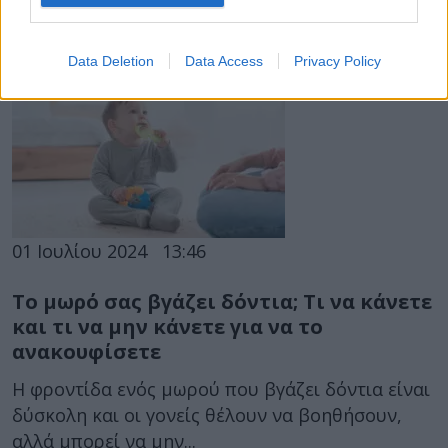
η σίτιση του νεογνού, φαίνεται να μειώνει
σημαντικά το άγχος των γονέων...
Data Deletion
Data Access
Privacy Policy
01 Ιουλίου 2024
13:46
Το μωρό σας βγάζει δόντια; Τι να κάνετε
και τι να μην κάνετε για να το
ανακουφίσετε
Η φροντίδα ενός μωρού που βγάζει δόντια είναι
δύσκολη και οι γονείς θέλουν να βοηθήσουν,
αλλά μπορεί να μην...