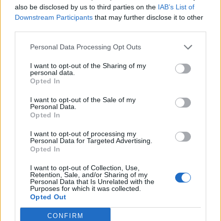
παραλία και την θάλασσα
also be disclosed by us to third parties on the
IAB’s List of
Downstream Participants
that may further disclose it to other
Όπως επισημαίνουν οι γιατροί, καθώς τα παιδιά
third parties.
μπορεί να έχουν κάποιο ατύχημα, πρέπει να
Personal Data Processing Opt Outs
ξέρουμε πρώτες βοήθειες.
I want to opt-out of the Sharing of my
personal data.
Opted In
I want to opt-out of the Sale of my
Personal Data.
Opted In
I want to opt-out of processing my
Personal Data for Targeted Advertising.
Opted In
17 Αυγούστου 2024
17:11
I want to opt-out of Collection, Use,
Πρόωρα νεογνά: Η ψυχολογία των
Retention, Sale, and/or Sharing of my
Personal Data that Is Unrelated with the
γονέων και μεθόδοι για να μειώνουν το
Purposes for which it was collected.
Opted Out
άγχος
CONFIRM
Η μέθοδος καγκουρό, ο μητρικός θηλασμός και