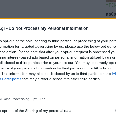
ΥΓΕΙ
Καύσ
κάνο
παχ
.gr -
Do Not Process My Personal Information
to opt-out of the sale, sharing to third parties, or processing of your per
formation for targeted advertising by us, please use the below opt-out s
ΕΙΔΗ
r selection. Please note that after your opt-out request is processed y
ποιήσεις από τις ετικέτες των
eing interest-based ads based on personal information utilized by us or
ΙΣΑ:
disclosed to third parties prior to your opt-out. You may separately opt-
παυση
Νείλ
losure of your personal information by third parties on the IAB’s list of
Αρχέ
. This information may also be disclosed by us to third parties on the
IA
φίμων και Φαρμάκων (FDA) ζητά από τις
Participants
that may further disclose it to other third parties.
 για τη θεραπεία των συμπτωμάτων...
ΔΙΑ
l Data Processing Opt Outs
19:0
o opt-out of the Sharing of my personal data.
Κεχρ