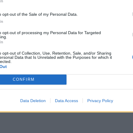
In
μπορ
χωρί
o opt-out of the Sale of my Personal Data.
In
to opt-out of processing my Personal Data for Targeted
ηση ασφαλείας για τον
ing.
συχνότητες
In
o opt-out of Collection, Use, Retention, Sale, and/or Sharing
οφίμων και Φαρμάκων των ΗΠΑ (FDA)
ersonal Data that Is Unrelated with the Purposes for which it
ιθανό κίνδυνο σοβαρών επιπλοκών από
lected.
Out
CONFIRM
Data Deletion
Data Access
Privacy Policy