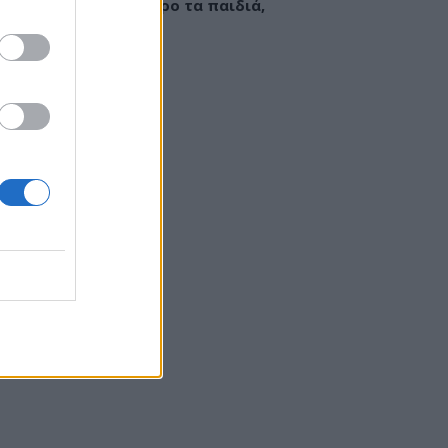
εί να «γεμίσει» σίδηρο τα παιδιά,
ς παρενέργειες