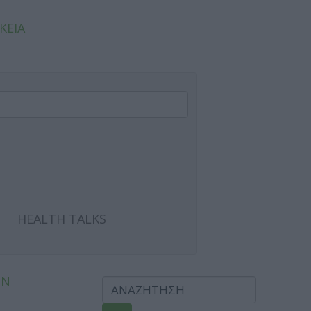
ΚΕΙΑ
HEALTH TALKS
ΩΝ